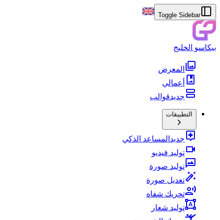
Toggle Sidebar
بيكاسو الخليج
المعرض
أعمالي
جديد
قوالب
التطبيقات
جديد
المساعد الذكي
توليد فيديو
توليد صورة
تعديل صورة
تحريك شفاه
توليد شعار