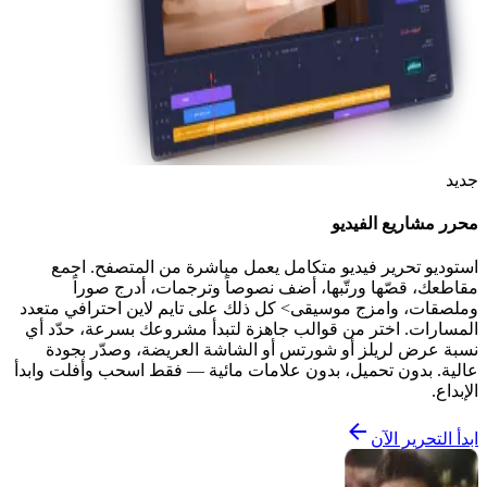
جديد
محرر مشاريع الفيديو
استوديو تحرير فيديو متكامل يعمل مباشرة من المتصفح. اجمع
مقاطعك، قصّها ورتّبها، أضف نصوصاً وترجمات، أدرج صوراً
وملصقات، وامزج موسيقى> كل ذلك على تايم لاين احترافي متعدد
المسارات. اختر من قوالب جاهزة لتبدأ مشروعك بسرعة، حدّد أي
نسبة عرض لريلز أو شورتس أو الشاشة العريضة، وصدّر بجودة
عالية. بدون تحميل، بدون علامات مائية — فقط اسحب وأفلت وابدأ
الإبداع.
ابدأ التحرير الآن