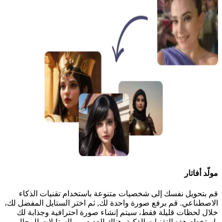
مولّد أفاتار
قم بتحويل نفسك إلى شخصيات متنوعة باستخدام تقنيات الذكاء
الاصطناعي. قم برفع صورة واحدة لك, ثم اختر الستايل المفضل لك،
خلال لحظات قليلة فقط، سيتم إنشاء صورة احترافية وجذابة لك
باستخدام هذه التقنيات الذكية. هناك العديد من الستايلات للرجال