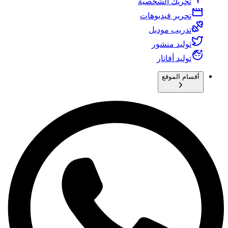
تحريك الشخصية
تحرير فيديوهات
تدريب موديل
توليد منشور
توليد أفاتار
أقسام الموقع