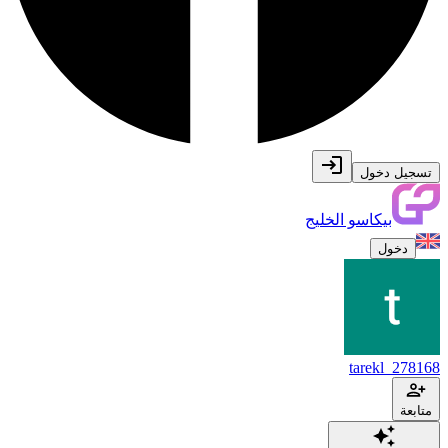
تسجيل دخول
بيكاسو الخليج
دخول
tarekl_278168
متابعة