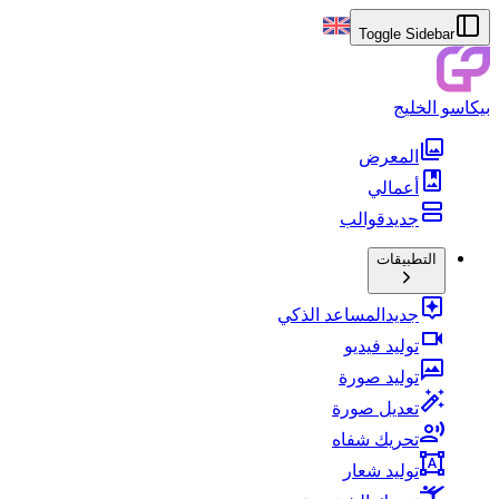
Toggle Sidebar
بيكاسو الخليج
المعرض
أعمالي
جديد
قوالب
التطبيقات
جديد
المساعد الذكي
توليد فيديو
توليد صورة
تعديل صورة
تحريك شفاه
توليد شعار