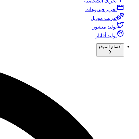
تحريك الشخصية
تحرير فيديوهات
تدريب موديل
توليد منشور
توليد أفاتار
أقسام الموقع