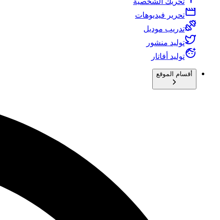
تحريك الشخصية
تحرير فيديوهات
تدريب موديل
توليد منشور
توليد أفاتار
أقسام الموقع