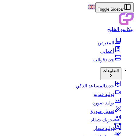
Toggle Sidebar
بيكاسو الخليج
المعرض
أعمالي
جديد
قوالب
التطبيقات
جديد
المساعد الذكي
توليد فيديو
توليد صورة
تعديل صورة
تحريك شفاه
توليد شعار