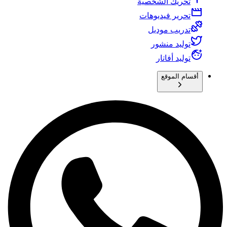
تحريك الشخصية
تحرير فيديوهات
تدريب موديل
توليد منشور
توليد أفاتار
أقسام الموقع