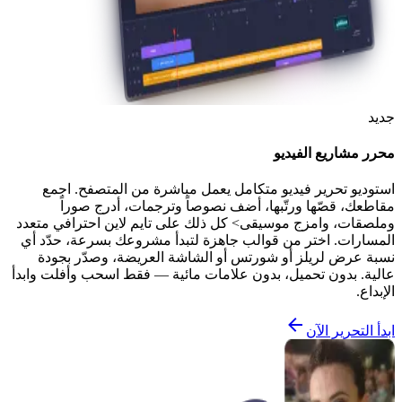
جديد
محرر مشاريع الفيديو
استوديو تحرير فيديو متكامل يعمل مباشرة من المتصفح. اجمع
مقاطعك، قصّها ورتّبها، أضف نصوصاً وترجمات، أدرج صوراً
وملصقات، وامزج موسيقى> كل ذلك على تايم لاين احترافي متعدد
المسارات. اختر من قوالب جاهزة لتبدأ مشروعك بسرعة، حدّد أي
نسبة عرض لريلز أو شورتس أو الشاشة العريضة، وصدّر بجودة
عالية. بدون تحميل، بدون علامات مائية — فقط اسحب وأفلت وابدأ
الإبداع.
ابدأ التحرير الآن