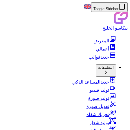
Toggle Sidebar
بيكاسو الخليج
المعرض
أعمالي
جديد
قوالب
التطبيقات
جديد
المساعد الذكي
توليد فيديو
توليد صورة
تعديل صورة
تحريك شفاه
توليد شعار