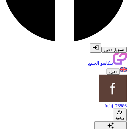
تسجيل دخول
بيكاسو الخليج
دخول
frehj_76886
متابعة