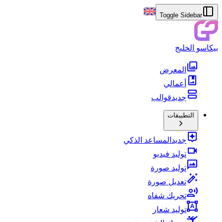
Toggle Sidebar
بيكاسو الخليج
المعرض
أعمالي
جديد
قوالب
التطبيقات
جديد
المساعد الذكي
توليد فيديو
توليد صورة
تعديل صورة
تحريك شفاه
توليد شعار