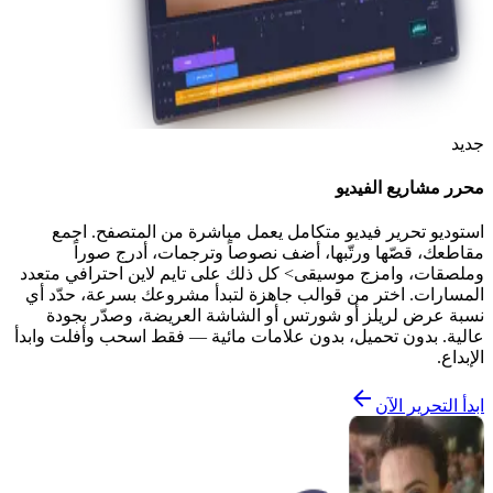
جديد
محرر مشاريع الفيديو
استوديو تحرير فيديو متكامل يعمل مباشرة من المتصفح. اجمع
مقاطعك، قصّها ورتّبها، أضف نصوصاً وترجمات، أدرج صوراً
وملصقات، وامزج موسيقى> كل ذلك على تايم لاين احترافي متعدد
المسارات. اختر من قوالب جاهزة لتبدأ مشروعك بسرعة، حدّد أي
نسبة عرض لريلز أو شورتس أو الشاشة العريضة، وصدّر بجودة
عالية. بدون تحميل، بدون علامات مائية — فقط اسحب وأفلت وابدأ
الإبداع.
ابدأ التحرير الآن