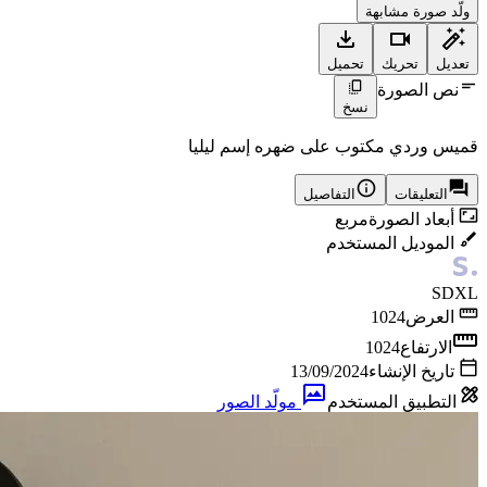
ولّد صورة مشابهة
تعديل
تحريك
تحميل
نص الصورة
نسخ
قميس وردي مكتوب على ضهره إسم ليليا
التعليقات
التفاصيل
أبعاد الصورة
مربع
الموديل المستخدم
SDXL
العرض
1024
الارتفاع
1024
تاريخ الإنشاء
13/09/2024
التطبيق المستخدم
مولّد الصور