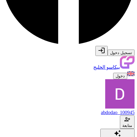
تسجيل دخول
بيكاسو الخليج
دخول
abdodao_100945
متابعة