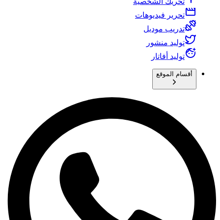
تحريك الشخصية
تحرير فيديوهات
تدريب موديل
توليد منشور
توليد أفاتار
أقسام الموقع