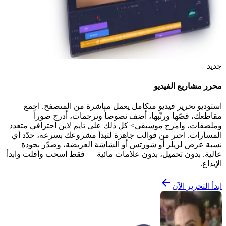
جديد
محرر مشاريع الفيديو
استوديو تحرير فيديو متكامل يعمل مباشرة من المتصفح. اجمع
مقاطعك، قصّها ورتّبها، أضف نصوصاً وترجمات، أدرج صوراً
وملصقات، وامزج موسيقى> كل ذلك على تايم لاين احترافي متعدد
المسارات. اختر من قوالب جاهزة لتبدأ مشروعك بسرعة، حدّد أي
نسبة عرض لريلز أو شورتس أو الشاشة العريضة، وصدّر بجودة
عالية. بدون تحميل، بدون علامات مائية — فقط اسحب وأفلت وابدأ
الإبداع.
ابدأ التحرير الآن