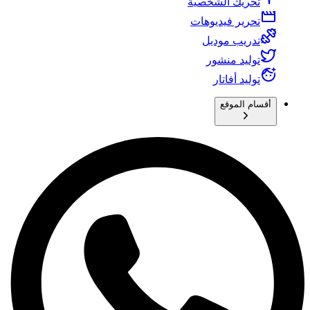
تحريك الشخصية
تحرير فيديوهات
تدريب موديل
توليد منشور
توليد أفاتار
أقسام الموقع