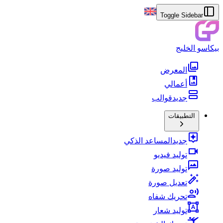
Toggle Sidebar
بيكاسو الخليج
المعرض
أعمالي
جديد
قوالب
التطبيقات
جديد
المساعد الذكي
توليد فيديو
توليد صورة
تعديل صورة
تحريك شفاه
توليد شعار