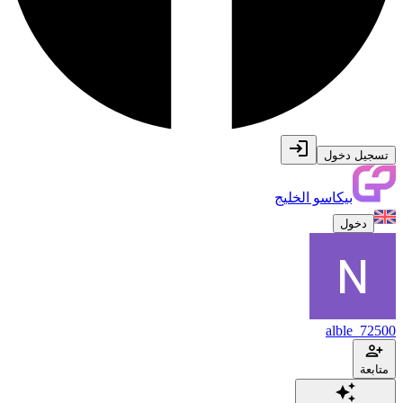
تسجيل دخول
بيكاسو الخليج
دخول
alble_72500
متابعة