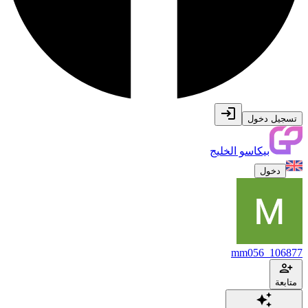
تسجيل دخول
بيكاسو الخليج
دخول
mm056_106877
متابعة