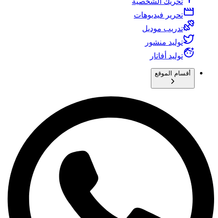
تحريك الشخصية
تحرير فيديوهات
تدريب موديل
توليد منشور
توليد أفاتار
أقسام الموقع