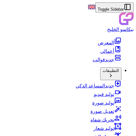
Toggle Sidebar
بيكاسو الخليج
المعرض
أعمالي
جديد
قوالب
التطبيقات
جديد
المساعد الذكي
توليد فيديو
توليد صورة
تعديل صورة
تحريك شفاه
توليد شعار