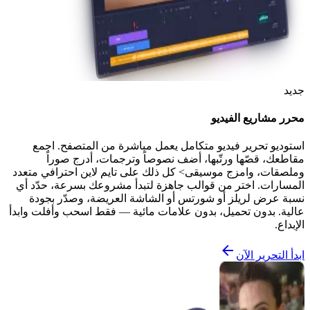
جديد
محرر مشاريع الفيديو
استوديو تحرير فيديو متكامل يعمل مباشرة من المتصفح. اجمع
مقاطعك، قصّها ورتّبها، أضف نصوصاً وترجمات، أدرج صوراً
وملصقات، وامزج موسيقى> كل ذلك على تايم لاين احترافي متعدد
المسارات. اختر من قوالب جاهزة لتبدأ مشروعك بسرعة، حدّد أي
نسبة عرض لريلز أو شورتس أو الشاشة العريضة، وصدّر بجودة
عالية. بدون تحميل، بدون علامات مائية — فقط اسحب وأفلت وابدأ
الإبداع.
ابدأ التحرير الآن