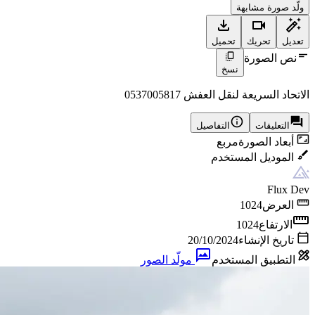
ولّد صورة مشابهة
تعديل
تحريك
تحميل
نص الصورة
نسخ
الاتحاد السريعة لنقل العفش 0537005817
التعليقات
التفاصيل
أبعاد الصورة
مربع
الموديل المستخدم
Flux Dev
العرض
1024
الارتفاع
1024
تاريخ الإنشاء
20/10/2024
التطبيق المستخدم
مولّد الصور