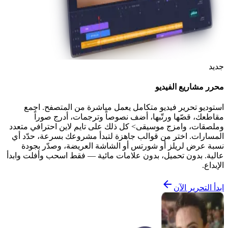
جديد
محرر مشاريع الفيديو
استوديو تحرير فيديو متكامل يعمل مباشرة من المتصفح. اجمع
مقاطعك، قصّها ورتّبها، أضف نصوصاً وترجمات، أدرج صوراً
وملصقات، وامزج موسيقى> كل ذلك على تايم لاين احترافي متعدد
المسارات. اختر من قوالب جاهزة لتبدأ مشروعك بسرعة، حدّد أي
نسبة عرض لريلز أو شورتس أو الشاشة العريضة، وصدّر بجودة
عالية. بدون تحميل، بدون علامات مائية — فقط اسحب وأفلت وابدأ
الإبداع.
ابدأ التحرير الآن