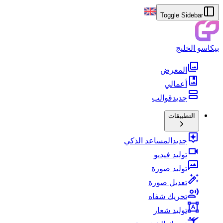
Toggle Sidebar
بيكاسو الخليج
المعرض
أعمالي
جديد
قوالب
التطبيقات
جديد
المساعد الذكي
توليد فيديو
توليد صورة
تعديل صورة
تحريك شفاه
توليد شعار