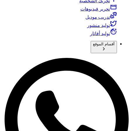
تحريك الشخصية
تحرير فيديوهات
تدريب موديل
توليد منشور
توليد أفاتار
أقسام الموقع