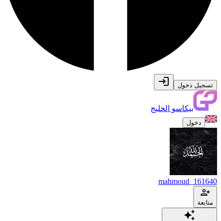
تسجيل دخول
بيكاسو الخليج
دخول
mahmoud_161640
متابعة