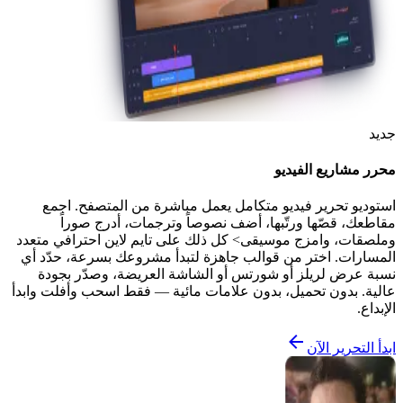
جديد
محرر مشاريع الفيديو
استوديو تحرير فيديو متكامل يعمل مباشرة من المتصفح. اجمع
مقاطعك، قصّها ورتّبها، أضف نصوصاً وترجمات، أدرج صوراً
وملصقات، وامزج موسيقى> كل ذلك على تايم لاين احترافي متعدد
المسارات. اختر من قوالب جاهزة لتبدأ مشروعك بسرعة، حدّد أي
نسبة عرض لريلز أو شورتس أو الشاشة العريضة، وصدّر بجودة
عالية. بدون تحميل، بدون علامات مائية — فقط اسحب وأفلت وابدأ
الإبداع.
ابدأ التحرير الآن