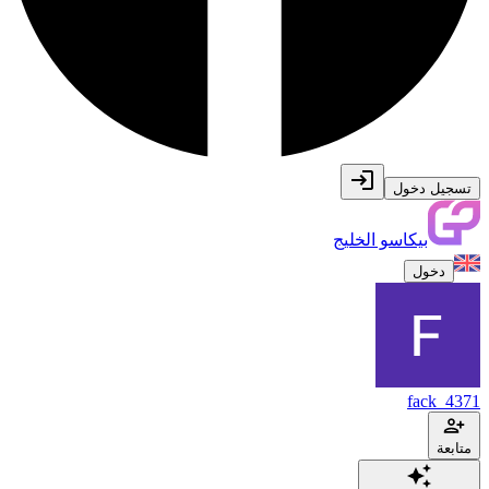
تسجيل دخول
بيكاسو الخليج
دخول
fack_4371
متابعة