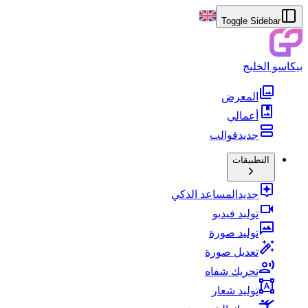
Toggle Sidebar
بيكاسو الخليج
المعرض
أعمالي
جديد
قوالب
التطبيقات
جديد
المساعد الذكي
توليد فيديو
توليد صورة
تعديل صورة
تحريك شفاه
توليد شعار