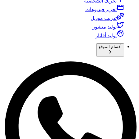
تحريك الشخصية
تحرير فيديوهات
تدريب موديل
توليد منشور
توليد أفاتار
أقسام الموقع