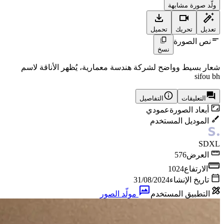
ولّد صورة مشابهة
تعديل
تحريك
تحميل
نص الصورة
نسخ
شعار بسيط وواضح لشركة هندسة معمارية، يُظهر الأناقة لاسم
sifou bh
التعليقات
التفاصيل
أبعاد الصورة
عمودي
الموديل المستخدم
SDXL
العرض
576
الارتفاع
1024
تاريخ الإنشاء
31/08/2024
التطبيق المستخدم
مولّد الصور