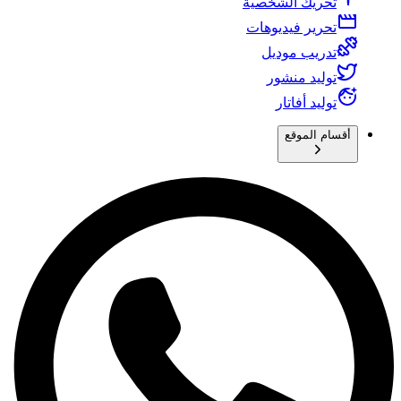
تحريك الشخصية
تحرير فيديوهات
تدريب موديل
توليد منشور
توليد أفاتار
أقسام الموقع