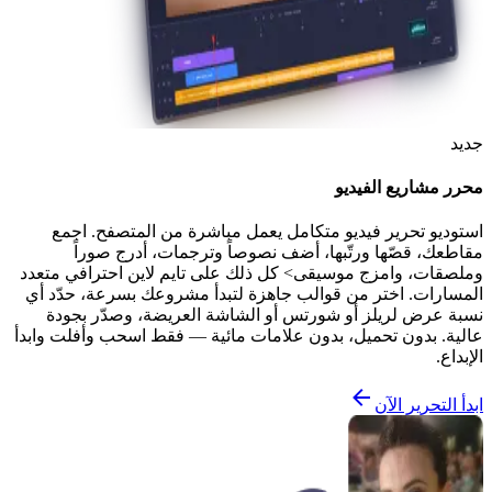
جديد
محرر مشاريع الفيديو
استوديو تحرير فيديو متكامل يعمل مباشرة من المتصفح. اجمع
مقاطعك، قصّها ورتّبها، أضف نصوصاً وترجمات، أدرج صوراً
وملصقات، وامزج موسيقى> كل ذلك على تايم لاين احترافي متعدد
المسارات. اختر من قوالب جاهزة لتبدأ مشروعك بسرعة، حدّد أي
نسبة عرض لريلز أو شورتس أو الشاشة العريضة، وصدّر بجودة
عالية. بدون تحميل، بدون علامات مائية — فقط اسحب وأفلت وابدأ
الإبداع.
ابدأ التحرير الآن