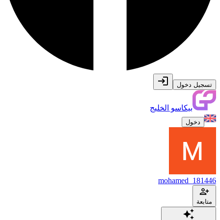
تسجيل دخول
بيكاسو الخليج
دخول
mohamed_181446
متابعة