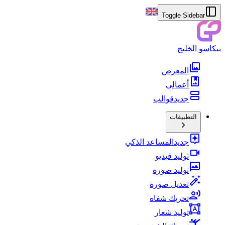
Toggle Sidebar
بيكاسو الخليج
المعرض
أعمالي
جديد
قوالب
التطبيقات
جديد
المساعد الذكي
توليد فيديو
توليد صورة
تعديل صورة
تحريك شفاه
توليد شعار