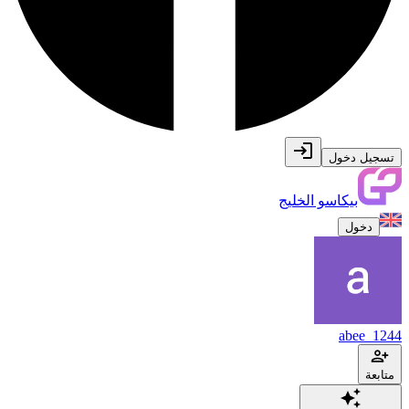
تسجيل دخول
بيكاسو الخليج
دخول
abee_1244
متابعة