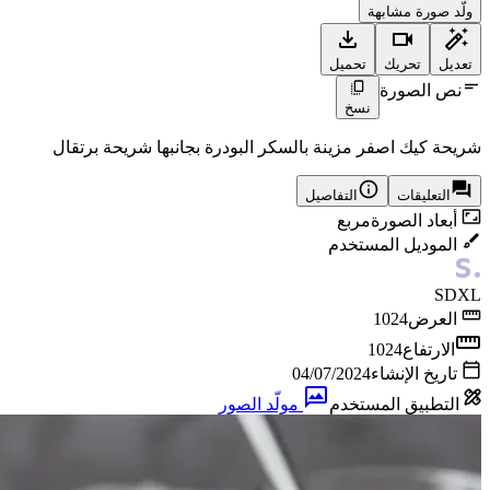
ولّد صورة مشابهة
تعديل
تحريك
تحميل
نص الصورة
نسخ
‏شريحة كيك اصفر مزينة بالسكر البودرة بجانبها شريحة برتقال
التعليقات
التفاصيل
أبعاد الصورة
مربع
الموديل المستخدم
SDXL
العرض
1024
الارتفاع
1024
تاريخ الإنشاء
04/07/2024
التطبيق المستخدم
مولّد الصور