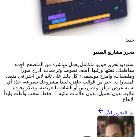
جديد
محرر مشاريع الفيديو
استوديو تحرير فيديو متكامل يعمل مباشرة من المتصفح. اجمع
مقاطعك، قصّها ورتّبها، أضف نصوصاً وترجمات، أدرج صوراً
وملصقات، وامزج موسيقى> كل ذلك على تايم لاين احترافي متعدد
المسارات. اختر من قوالب جاهزة لتبدأ مشروعك بسرعة، حدّد أي
نسبة عرض لريلز أو شورتس أو الشاشة العريضة، وصدّر بجودة
عالية. بدون تحميل، بدون علامات مائية — فقط اسحب وأفلت وابدأ
الإبداع.
ابدأ التحرير الآن