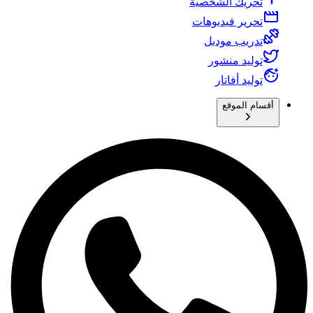
تحريك الشخصية
تحرير فيديوهات
تدريب موديل
توليد منشور
توليد أفاتار
أقسام الموقع