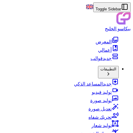
Toggle Sidebar
بيكاسو الخليج
المعرض
أعمالي
جديد
قوالب
التطبيقات
جديد
المساعد الذكي
توليد فيديو
توليد صورة
تعديل صورة
تحريك شفاه
توليد شعار