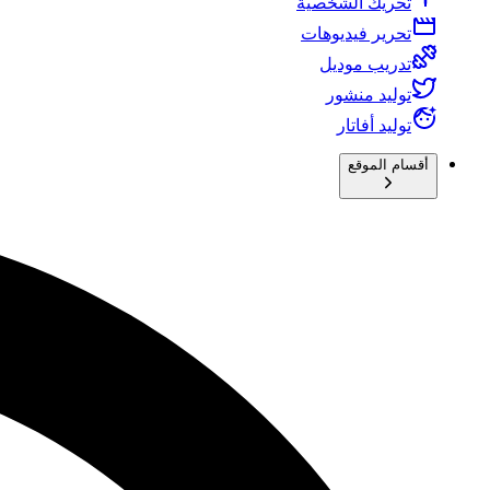
تحريك الشخصية
تحرير فيديوهات
تدريب موديل
توليد منشور
توليد أفاتار
أقسام الموقع