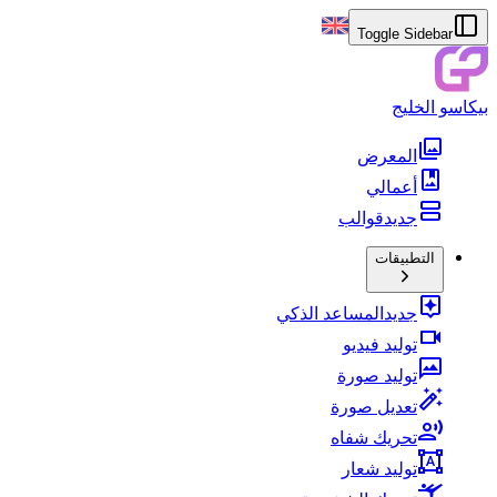
Toggle Sidebar
بيكاسو الخليج
المعرض
أعمالي
جديد
قوالب
التطبيقات
جديد
المساعد الذكي
توليد فيديو
توليد صورة
تعديل صورة
تحريك شفاه
توليد شعار