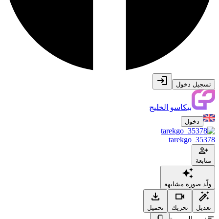
تسجيل دخول
بيكاسو الخليج
دخول
tarekgo_35378
متابعة
ولّد صورة مشابهة
تعديل
تحريك
تحميل