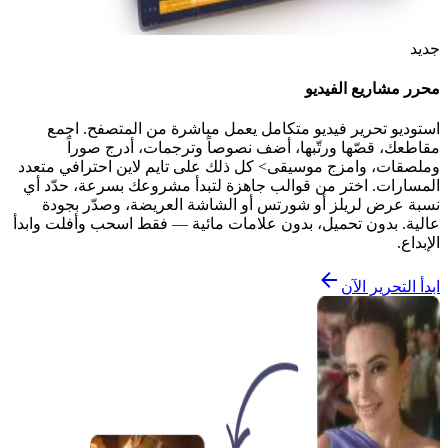
جديد
محرر مشاريع الفيديو
استوديو تحرير فيديو متكامل يعمل مباشرة من المتصفح. اجمع
مقاطعك، قصّها ورتّبها، أضف نصوصاً وترجمات، أدرج صوراً
وملصقات، وامزج موسيقى> كل ذلك على تايم لاين احترافي متعدد
المسارات. اختر من قوالب جاهزة لتبدأ مشروعك بسرعة، حدّد أي
نسبة عرض لريلز أو شورتس أو الشاشة العريضة، وصدّر بجودة
عالية. بدون تحميل، بدون علامات مائية — فقط اسحب وأفلت وابدأ
الإبداع.
ابدأ التحرير الآن