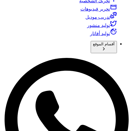
تحريك الشخصية
تحرير فيديوهات
تدريب موديل
توليد منشور
توليد أفاتار
أقسام الموقع