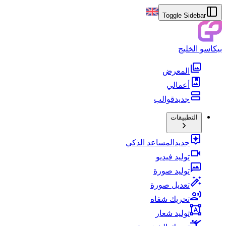
Toggle Sidebar
بيكاسو الخليج
المعرض
أعمالي
جديد
قوالب
التطبيقات
جديد
المساعد الذكي
توليد فيديو
توليد صورة
تعديل صورة
تحريك شفاه
توليد شعار