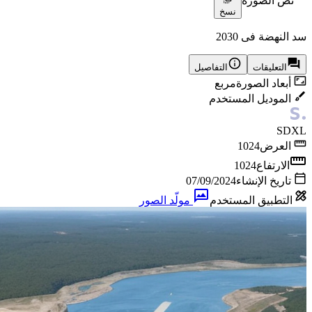
نص الصورة
نسخ
سد النهضة فى 2030
التعليقات
التفاصيل
أبعاد الصورة
مربع
الموديل المستخدم
SDXL
العرض
1024
الارتفاع
1024
تاريخ الإنشاء
07/09/2024
التطبيق المستخدم
مولّد الصور