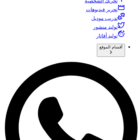
تحريك الشخصية
تحرير فيديوهات
تدريب موديل
توليد منشور
توليد أفاتار
أقسام الموقع