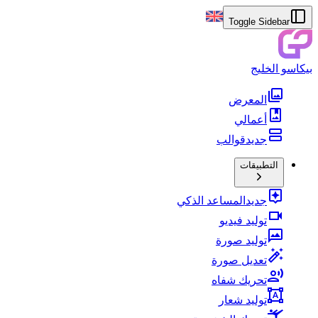
Toggle Sidebar
بيكاسو الخليج
المعرض
أعمالي
جديد
قوالب
التطبيقات
جديد
المساعد الذكي
توليد فيديو
توليد صورة
تعديل صورة
تحريك شفاه
توليد شعار