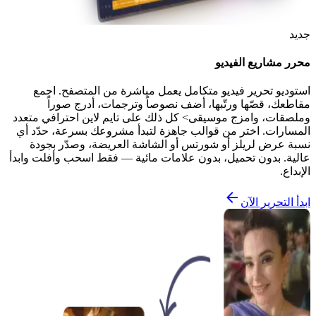
جديد
محرر مشاريع الفيديو
استوديو تحرير فيديو متكامل يعمل مباشرة من المتصفح. اجمع
مقاطعك، قصّها ورتّبها، أضف نصوصاً وترجمات، أدرج صوراً
وملصقات، وامزج موسيقى> كل ذلك على تايم لاين احترافي متعدد
المسارات. اختر من قوالب جاهزة لتبدأ مشروعك بسرعة، حدّد أي
نسبة عرض لريلز أو شورتس أو الشاشة العريضة، وصدّر بجودة
عالية. بدون تحميل، بدون علامات مائية — فقط اسحب وأفلت وابدأ
الإبداع.
ابدأ التحرير الآن