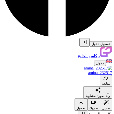
تسجيل دخول
بيكاسو الخليج
دخول
amina_232517
متابعة
ولّد صورة مشابهة
تعديل
تحريك
تحميل