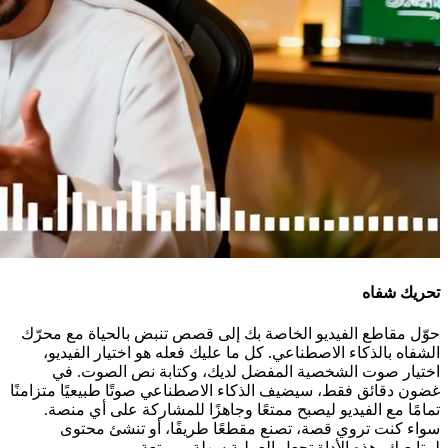
تحريك شفاه
حوّل مقاطع الفيديو الخاصة بك إلى قصص تنبض بالحياة مع محرّك
الشفاه بالذكاء الاصطناعي. كل ما عليك فعله هو اختيار الفيديو،
اختيار صوت الشخصية المفضل لديك، وكتابة نص الصوت. في
غضون دقائق فقط، سيضيف الذكاء الاصطناعي صوتًا طبيعيًا متزامنًا
تمامًا مع الفيديو ليصبح ممتعًا وجاهزًا للمشاركة على أي منصة.
سواء كنت تروي قصة، تصنع مقطعًا طريفًا، أو تنشئ محتوى
لمتابعيك، هذه الأداة تجعل العملية سهلة وممتعة.