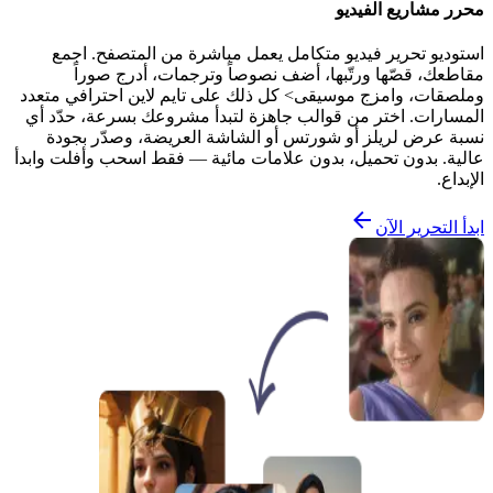
محرر مشاريع الفيديو
استوديو تحرير فيديو متكامل يعمل مباشرة من المتصفح. اجمع
مقاطعك، قصّها ورتّبها، أضف نصوصاً وترجمات، أدرج صوراً
وملصقات، وامزج موسيقى> كل ذلك على تايم لاين احترافي متعدد
المسارات. اختر من قوالب جاهزة لتبدأ مشروعك بسرعة، حدّد أي
نسبة عرض لريلز أو شورتس أو الشاشة العريضة، وصدّر بجودة
عالية. بدون تحميل، بدون علامات مائية — فقط اسحب وأفلت وابدأ
الإبداع.
ابدأ التحرير الآن