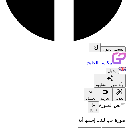
تسجيل دخول
بيكاسو الخليج
دخول
ولّد صورة مشابهة
تعديل
تحريك
تحميل
نص الصورة
نسخ
صورة حب لبنت إسمها أية