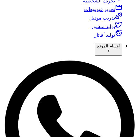
تحريك الشخصية
تحرير فيديوهات
تدريب موديل
توليد منشور
توليد أفاتار
أقسام الموقع