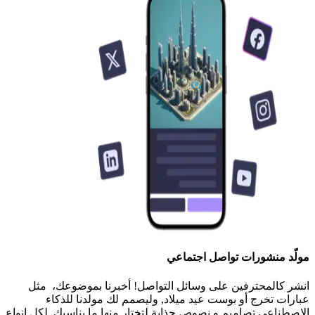
مولّد منشورات تواصل اجتماعي
انشر كالمحترفين على وسائل التواصل! أخبرنا بموضوعك، مثل
عبارات تخرج أو بوست عيد ميلاد, وليصمم لك مولدنا للذكاء
الاصطناعي تصاميم و نصوص جذابة لتختار منها ما يناسبك. لكل انواع