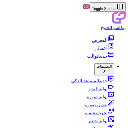
Toggle Sidebar
بيكاسو الخليج
المعرض
أعمالي
جديد
قوالب
التطبيقات
جديد
المساعد الذكي
توليد فيديو
توليد صورة
تعديل صورة
تحريك شفاه
توليد شعار