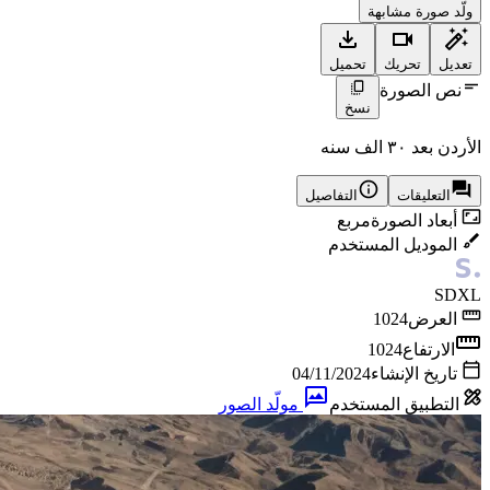
ولّد صورة مشابهة
تعديل
تحريك
تحميل
نص الصورة
نسخ
الأردن بعد ٣٠ الف سنه
التعليقات
التفاصيل
أبعاد الصورة
مربع
الموديل المستخدم
SDXL
العرض
1024
الارتفاع
1024
تاريخ الإنشاء
04/11/2024
التطبيق المستخدم
مولّد الصور