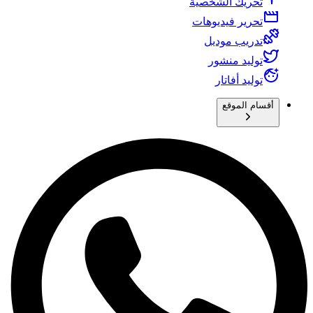
تحريك الشخصية
تحرير فيديوهات
تدريب موديل
توليد منشور
توليد أفاتار
أقسام الموقع