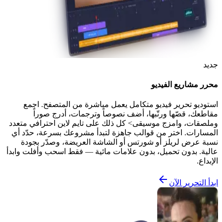
جديد
محرر مشاريع الفيديو
استوديو تحرير فيديو متكامل يعمل مباشرة من المتصفح. اجمع
مقاطعك، قصّها ورتّبها، أضف نصوصاً وترجمات، أدرج صوراً
وملصقات، وامزج موسيقى> كل ذلك على تايم لاين احترافي متعدد
المسارات. اختر من قوالب جاهزة لتبدأ مشروعك بسرعة، حدّد أي
نسبة عرض لريلز أو شورتس أو الشاشة العريضة، وصدّر بجودة
عالية. بدون تحميل، بدون علامات مائية — فقط اسحب وأفلت وابدأ
الإبداع.
ابدأ التحرير الآن