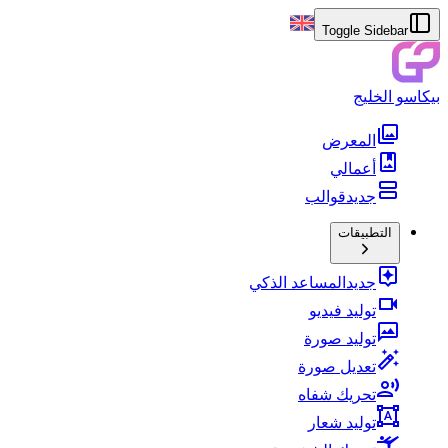
Toggle Sidebar
بيكاسو الخليج
المعرض
أعمالي
جديد
قوالب
التطبيقات
جديد
المساعد الذكي
توليد فيديو
توليد صورة
تعديل صورة
تحريك شفاه
توليد شعار