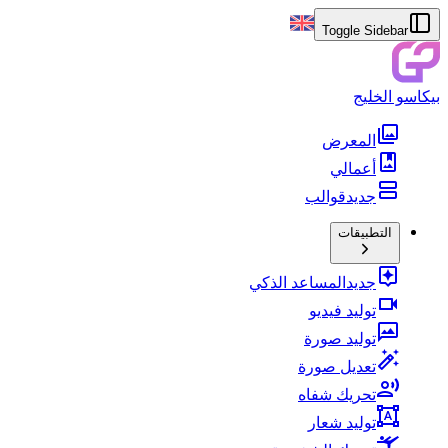
Toggle Sidebar
بيكاسو الخليج
المعرض
أعمالي
جديد
قوالب
التطبيقات
جديد
المساعد الذكي
توليد فيديو
توليد صورة
تعديل صورة
تحريك شفاه
توليد شعار