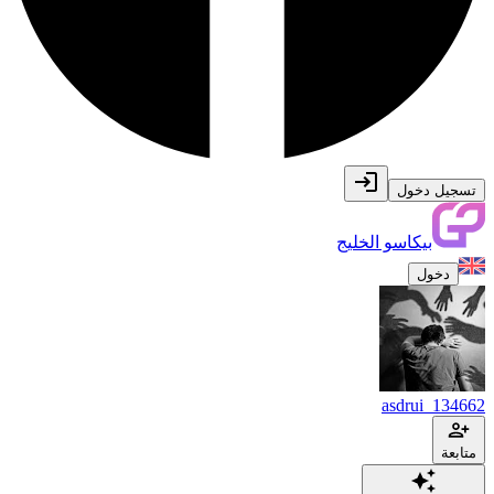
تسجيل دخول
بيكاسو الخليج
دخول
asdrui_134662
متابعة