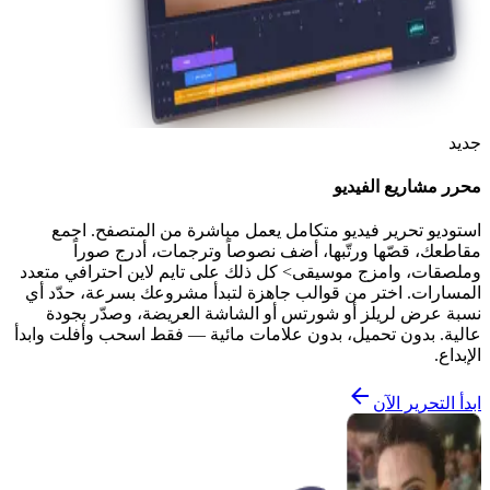
جديد
محرر مشاريع الفيديو
استوديو تحرير فيديو متكامل يعمل مباشرة من المتصفح. اجمع
مقاطعك، قصّها ورتّبها، أضف نصوصاً وترجمات، أدرج صوراً
وملصقات، وامزج موسيقى> كل ذلك على تايم لاين احترافي متعدد
المسارات. اختر من قوالب جاهزة لتبدأ مشروعك بسرعة، حدّد أي
نسبة عرض لريلز أو شورتس أو الشاشة العريضة، وصدّر بجودة
عالية. بدون تحميل، بدون علامات مائية — فقط اسحب وأفلت وابدأ
الإبداع.
ابدأ التحرير الآن