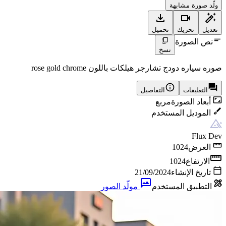
ولّد صورة مشابهة
تعديل
تحريك
تحميل
نص الصورة
نسخ
صوره سياره دودج تشارجر هيلكات باللون rose gold chrome
التعليقات
التفاصيل
أبعاد الصورة
مربع
الموديل المستخدم
Flux Dev
العرض
1024
الارتفاع
1024
تاريخ الإنشاء
21/09/2024
التطبيق المستخدم
مولّد الصور