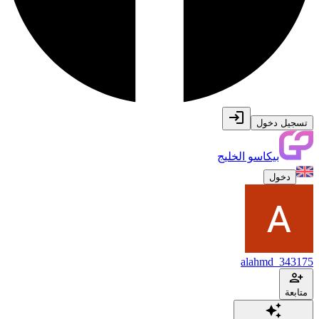
تسجيل دخول
بيكاسو الخليج
دخول
alahmd_343175
متابعة