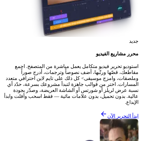
جديد
محرر مشاريع الفيديو
استوديو تحرير فيديو متكامل يعمل مباشرة من المتصفح. اجمع
مقاطعك، قصّها ورتّبها، أضف نصوصاً وترجمات، أدرج صوراً
وملصقات، وامزج موسيقى> كل ذلك على تايم لاين احترافي متعدد
المسارات. اختر من قوالب جاهزة لتبدأ مشروعك بسرعة، حدّد أي
نسبة عرض لريلز أو شورتس أو الشاشة العريضة، وصدّر بجودة
عالية. بدون تحميل، بدون علامات مائية — فقط اسحب وأفلت وابدأ
الإبداع.
ابدأ التحرير الآن