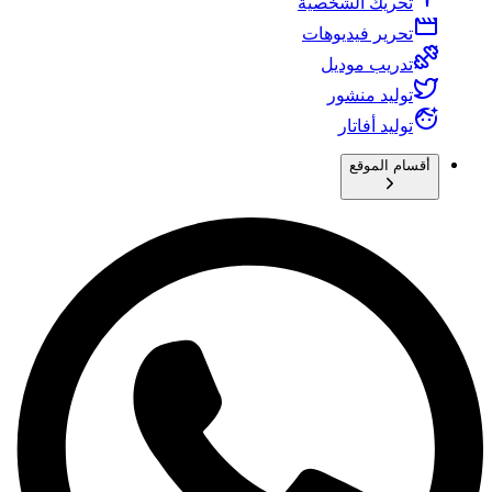
تحريك الشخصية
تحرير فيديوهات
تدريب موديل
توليد منشور
توليد أفاتار
أقسام الموقع