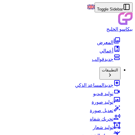
Toggle Sidebar
بيكاسو الخليج
المعرض
أعمالي
جديد
قوالب
التطبيقات
جديد
المساعد الذكي
توليد فيديو
توليد صورة
تعديل صورة
تحريك شفاه
توليد شعار