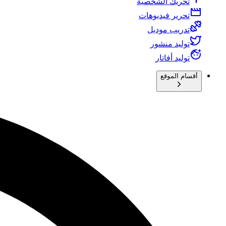
تحريك الشخصية
تحرير فيديوهات
تدريب موديل
توليد منشور
توليد أفاتار
أقسام الموقع