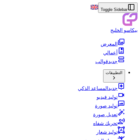
Toggle Sidebar
بيكاسو الخليج
المعرض
أعمالي
جديد
قوالب
التطبيقات
جديد
المساعد الذكي
توليد فيديو
توليد صورة
تعديل صورة
تحريك شفاه
توليد شعار