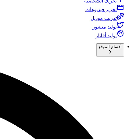
تحريك الشخصية
تحرير فيديوهات
تدريب موديل
توليد منشور
توليد أفاتار
أقسام الموقع