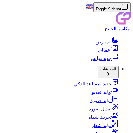
Toggle Sidebar
بيكاسو الخليج
المعرض
أعمالي
جديد
قوالب
التطبيقات
جديد
المساعد الذكي
توليد فيديو
توليد صورة
تعديل صورة
تحريك شفاه
توليد شعار