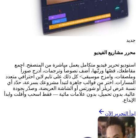
جديد
محرر مشاريع الفيديو
استوديو تحرير فيديو متكامل يعمل مباشرة من المتصفح. اجمع
مقاطعك، قصّها ورتّبها، أضف نصوصاً وترجمات، أدرج صوراً
وملصقات، وامزج موسيقى> كل ذلك على تايم لاين احترافي متعدد
المسارات. اختر من قوالب جاهزة لتبدأ مشروعك بسرعة، حدّد أي
نسبة عرض لريلز أو شورتس أو الشاشة العريضة، وصدّر بجودة
عالية. بدون تحميل، بدون علامات مائية — فقط اسحب وأفلت وابدأ
الإبداع.
ابدأ التحرير الآن