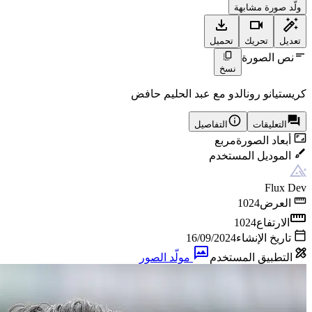
ولّد صورة مشابهة
تعديل
تحريك
تحميل
نص الصورة
نسخ
كريستيانو رونالدو مع عبد الحليم حافض
التعليقات
التفاصيل
أبعاد الصورة
مربع
الموديل المستخدم
Flux Dev
العرض
1024
الارتفاع
1024
تاريخ الإنشاء
16/09/2024
التطبيق المستخدم
مولّد الصور