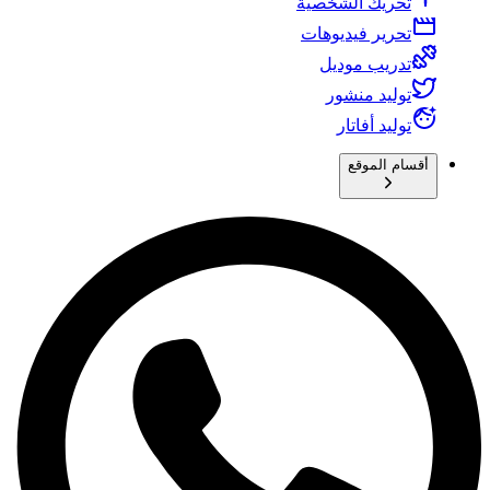
تحريك الشخصية
تحرير فيديوهات
تدريب موديل
توليد منشور
توليد أفاتار
أقسام الموقع