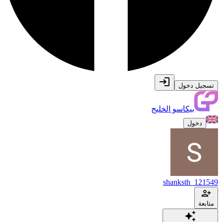
تسجيل دخول
بيكاسو الخليج
دخول
shanksth_121549
متابعة