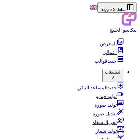
Toggle Sidebar
بيكاسو الخليج
المعرض
أعمالي
جديد
قوالب
التطبيقات
جديد
المساعد الذكي
توليد فيديو
توليد صورة
تعديل صورة
تحريك شفاه
توليد شعار