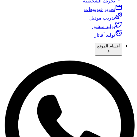
تحريك الشخصية
تحرير فيديوهات
تدريب موديل
توليد منشور
توليد أفاتار
أقسام الموقع