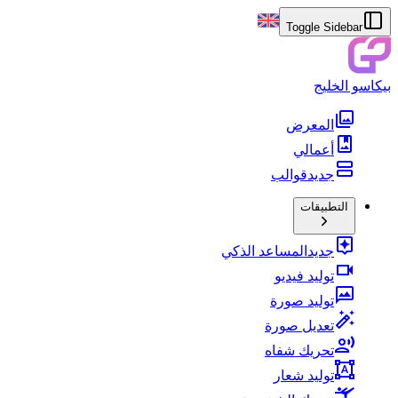
Toggle Sidebar
بيكاسو الخليج
المعرض
أعمالي
جديد
قوالب
التطبيقات
جديد
المساعد الذكي
توليد فيديو
توليد صورة
تعديل صورة
تحريك شفاه
توليد شعار