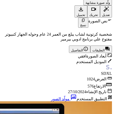
ولّد صورة مشابهة
تعديل
تحريك
تحميل
نص الصورة
نسخ
شخصية كرتونية لشاب يبلغ من العمر 24 عام وحوله الجهاز كنبيوتر
مفتوح علي برنامج ادوبي بيرمير
التعليقات
التفاصيل
أبعاد الصورة
افقي
الموديل المستخدم
SDXL
العرض
1024
الارتفاع
576
تاريخ الإنشاء
27/10/2024
التطبيق المستخدم
مولّد الصور