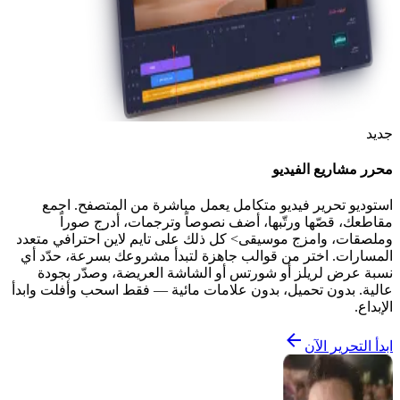
جديد
محرر مشاريع الفيديو
استوديو تحرير فيديو متكامل يعمل مباشرة من المتصفح. اجمع
مقاطعك، قصّها ورتّبها، أضف نصوصاً وترجمات، أدرج صوراً
وملصقات، وامزج موسيقى> كل ذلك على تايم لاين احترافي متعدد
المسارات. اختر من قوالب جاهزة لتبدأ مشروعك بسرعة، حدّد أي
نسبة عرض لريلز أو شورتس أو الشاشة العريضة، وصدّر بجودة
عالية. بدون تحميل، بدون علامات مائية — فقط اسحب وأفلت وابدأ
الإبداع.
ابدأ التحرير الآن