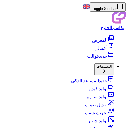
Toggle Sidebar
بيكاسو الخليج
المعرض
أعمالي
جديد
قوالب
التطبيقات
جديد
المساعد الذكي
توليد فيديو
توليد صورة
تعديل صورة
تحريك شفاه
توليد شعار