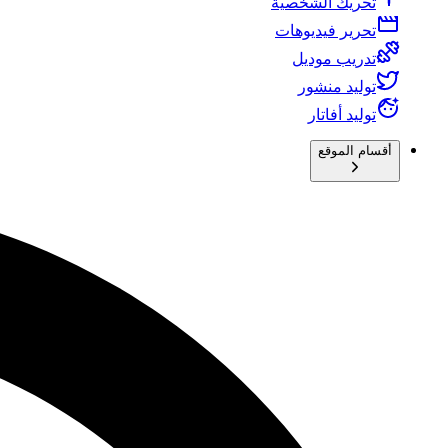
تحريك الشخصية
تحرير فيديوهات
تدريب موديل
توليد منشور
توليد أفاتار
أقسام الموقع