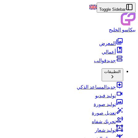
Toggle Sidebar
بيكاسو الخليج
المعرض
أعمالي
جديد
قوالب
التطبيقات
جديد
المساعد الذكي
توليد فيديو
توليد صورة
تعديل صورة
تحريك شفاه
توليد شعار