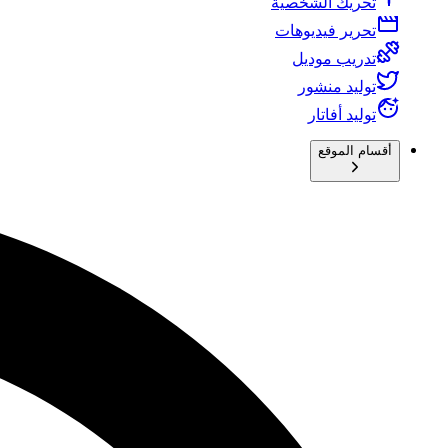
تحريك الشخصية
تحرير فيديوهات
تدريب موديل
توليد منشور
توليد أفاتار
أقسام الموقع