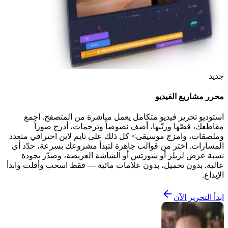
جديد
محرر مشاريع الفيديو
استوديو تحرير فيديو متكامل يعمل مباشرة من المتصفح. اجمع
مقاطعك، قصّها ورتّبها، أضف نصوصاً وترجمات، أدرج صوراً
وملصقات، وامزج موسيقى> كل ذلك على تايم لاين احترافي متعدد
المسارات. اختر من قوالب جاهزة لتبدأ مشروعك بسرعة، حدّد أي
نسبة عرض لريلز أو شورتس أو الشاشة العريضة، وصدّر بجودة
عالية. بدون تحميل، بدون علامات مائية — فقط اسحب وأفلت وابدأ
الإبداع.
ابدأ التحرير الآن