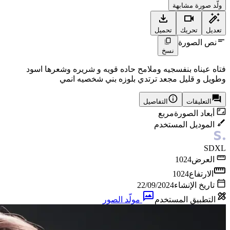
ولّد صورة مشابهة
تعديل
تحريك
تحميل
نص الصورة
نسخ
فتاه عيناه بنفسجيه وملامح حاده قويه و شريره وشعرها اسود
وطويل و قليل مجعد ترتدي بلوزه بني شخصيه انمي
التعليقات
التفاصيل
أبعاد الصورة
مربع
الموديل المستخدم
SDXL
العرض
1024
الارتفاع
1024
تاريخ الإنشاء
22/09/2024
التطبيق المستخدم
مولّد الصور