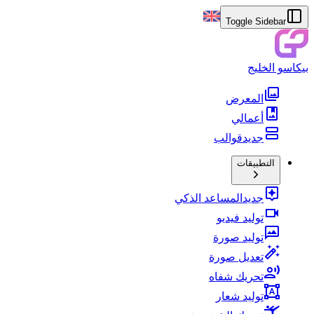
Toggle Sidebar
بيكاسو الخليج
المعرض
أعمالي
جديد
قوالب
التطبيقات
جديد
المساعد الذكي
توليد فيديو
توليد صورة
تعديل صورة
تحريك شفاه
توليد شعار