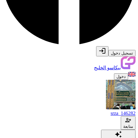
تسجيل دخول
بيكاسو الخليج
دخول
srza_146282
متابعة