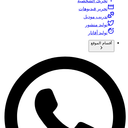
تحريك الشخصية
تحرير فيديوهات
تدريب موديل
توليد منشور
توليد أفاتار
أقسام الموقع