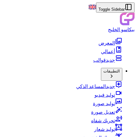
Toggle Sidebar
بيكاسو الخليج
المعرض
أعمالي
جديد
قوالب
التطبيقات
جديد
المساعد الذكي
توليد فيديو
توليد صورة
تعديل صورة
تحريك شفاه
توليد شعار