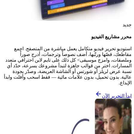
جديد
محرر مشاريع الفيديو
استوديو تحرير فيديو متكامل يعمل مباشرة من المتصفح. اجمع
مقاطعك، قصّها ورتّبها، أضف نصوصاً وترجمات، أدرج صوراً
وملصقات، وامزج موسيقى> كل ذلك على تايم لاين احترافي متعدد
المسارات. اختر من قوالب جاهزة لتبدأ مشروعك بسرعة، حدّد أي
نسبة عرض لريلز أو شورتس أو الشاشة العريضة، وصدّر بجودة
عالية. بدون تحميل، بدون علامات مائية — فقط اسحب وأفلت وابدأ
الإبداع.
ابدأ التحرير الآن