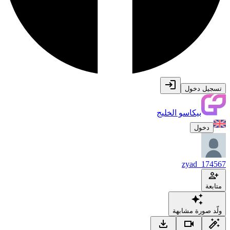
تسجيل دخول
بيكاسو الخليج
دخول
zyad_174567
متابعة
ولّد صورة مشابهة