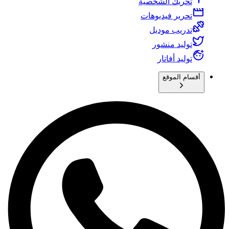
تحريك الشخصية
تحرير فيديوهات
تدريب موديل
توليد منشور
توليد أفاتار
أقسام الموقع