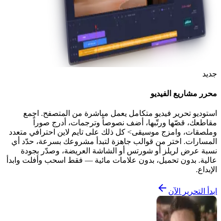
جديد
محرر مشاريع الفيديو
استوديو تحرير فيديو متكامل يعمل مباشرة من المتصفح. اجمع
مقاطعك، قصّها ورتّبها، أضف نصوصاً وترجمات، أدرج صوراً
وملصقات، وامزج موسيقى> كل ذلك على تايم لاين احترافي متعدد
المسارات. اختر من قوالب جاهزة لتبدأ مشروعك بسرعة، حدّد أي
نسبة عرض لريلز أو شورتس أو الشاشة العريضة، وصدّر بجودة
عالية. بدون تحميل، بدون علامات مائية — فقط اسحب وأفلت وابدأ
الإبداع.
ابدأ التحرير الآن