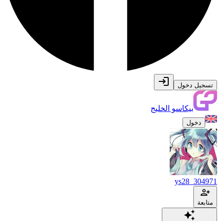
تسجيل دخول
بيكاسو الخليج
دخول
ys28_304971
متابعة