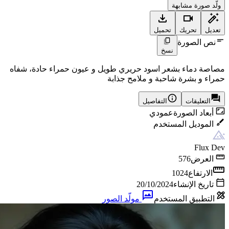
ولّد صورة مشابهة
تعديل
تحريك
تحميل
نص الصورة
نسخ
مصاصة دماء بشعر اسود حريري طويل و عيون حمراء حادة، شفاه
حمراء و بشرة شاحبة و ملامح جذابة
التعليقات
التفاصيل
أبعاد الصورة
عمودي
الموديل المستخدم
Flux Dev
العرض
576
الارتفاع
1024
تاريخ الإنشاء
20/10/2024
التطبيق المستخدم
مولّد الصور