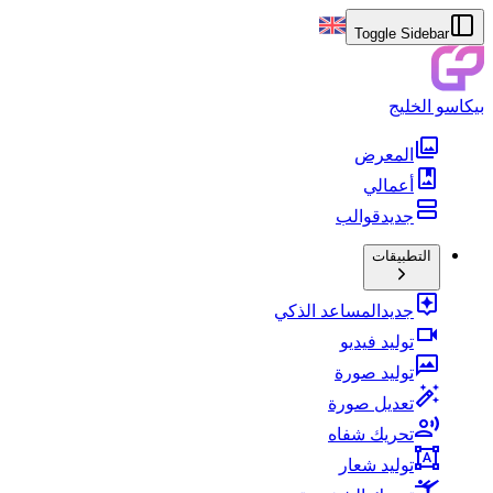
Toggle Sidebar
بيكاسو الخليج
المعرض
أعمالي
جديد
قوالب
التطبيقات
جديد
المساعد الذكي
توليد فيديو
توليد صورة
تعديل صورة
تحريك شفاه
توليد شعار