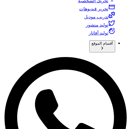
تحريك الشخصية
تحرير فيديوهات
تدريب موديل
توليد منشور
توليد أفاتار
أقسام الموقع