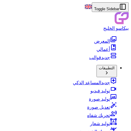
Toggle Sidebar
بيكاسو الخليج
المعرض
أعمالي
جديد
قوالب
التطبيقات
جديد
المساعد الذكي
توليد فيديو
توليد صورة
تعديل صورة
تحريك شفاه
توليد شعار