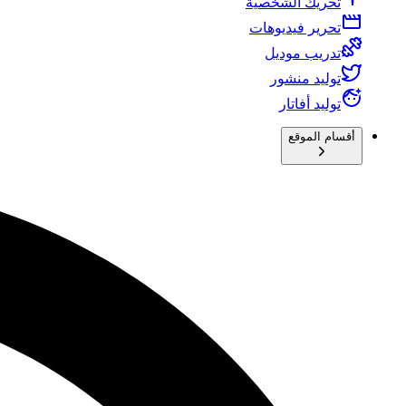
تحريك الشخصية
تحرير فيديوهات
تدريب موديل
توليد منشور
توليد أفاتار
أقسام الموقع