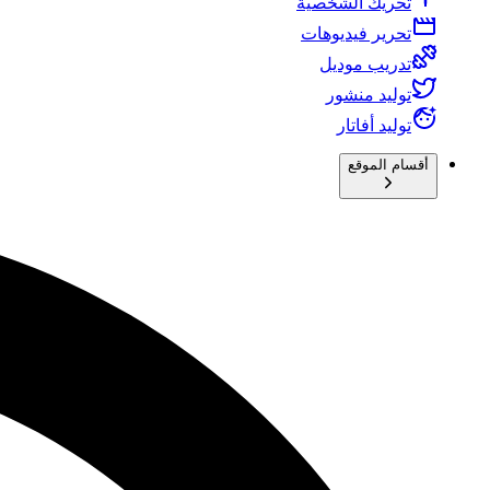
تحريك الشخصية
تحرير فيديوهات
تدريب موديل
توليد منشور
توليد أفاتار
أقسام الموقع