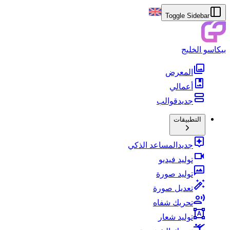
Toggle Sidebar
بيكاسو الخليج
المعرض
أعمالي
جديد
قوالب
التطبيقات
جديد
المساعد الذكي
توليد فيديو
توليد صورة
تعديل صورة
تحريك شفاه
توليد شعار