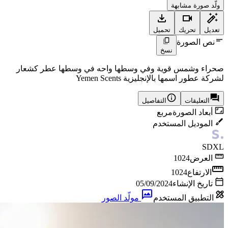
ولّد صورة مشابهة
تعديل
تحريك
تحميل
نص الصورة
نسخ
صحراء وشمس قوية وفي وسطها واحه في وسطها عطر كشعار
لشركة عطور اسمها بالإنجليزية Yemen Scents
التعليقات
التفاصيل
أبعاد الصورة
مربع
الموديل المستخدم
SDXL
العرض
1024
الارتفاع
1024
تاريخ الإنشاء
05/09/2024
التطبيق المستخدم
مولّد الصور