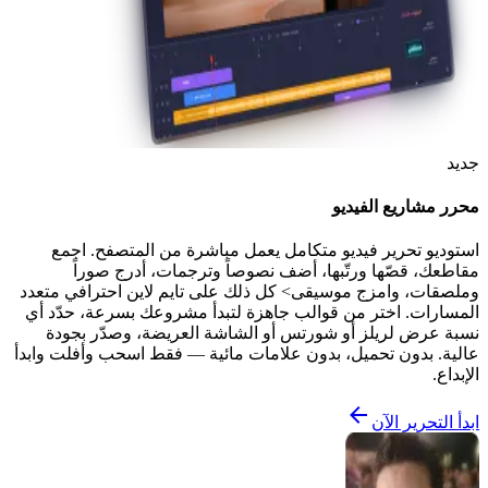
جديد
محرر مشاريع الفيديو
استوديو تحرير فيديو متكامل يعمل مباشرة من المتصفح. اجمع
مقاطعك، قصّها ورتّبها، أضف نصوصاً وترجمات، أدرج صوراً
وملصقات، وامزج موسيقى> كل ذلك على تايم لاين احترافي متعدد
المسارات. اختر من قوالب جاهزة لتبدأ مشروعك بسرعة، حدّد أي
نسبة عرض لريلز أو شورتس أو الشاشة العريضة، وصدّر بجودة
عالية. بدون تحميل، بدون علامات مائية — فقط اسحب وأفلت وابدأ
الإبداع.
ابدأ التحرير الآن