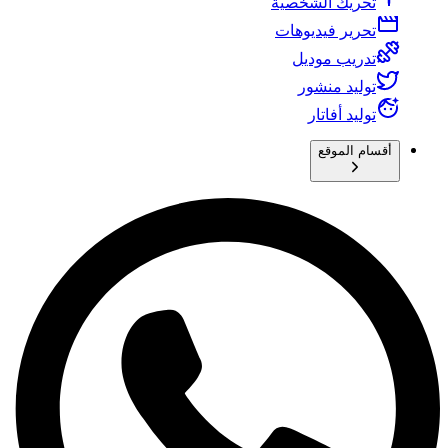
تحريك الشخصية
تحرير فيديوهات
تدريب موديل
توليد منشور
توليد أفاتار
أقسام الموقع