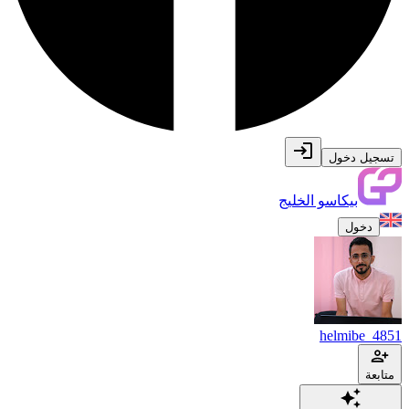
تسجيل دخول
بيكاسو الخليج
دخول
helmibe_4851
متابعة