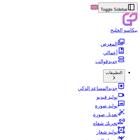
Toggle Sidebar
بيكاسو الخليج
المعرض
أعمالي
جديد
قوالب
التطبيقات
جديد
المساعد الذكي
توليد فيديو
توليد صورة
تعديل صورة
تحريك شفاه
توليد شعار