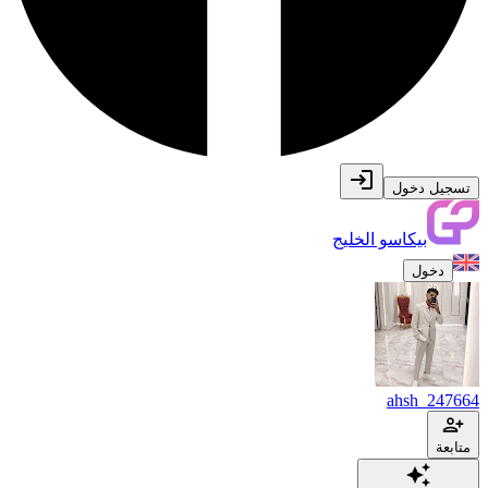
تسجيل دخول
بيكاسو الخليج
دخول
ahsh_247664
متابعة