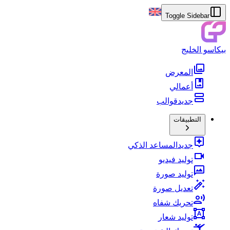
Toggle Sidebar
بيكاسو الخليج
المعرض
أعمالي
جديد
قوالب
التطبيقات
جديد
المساعد الذكي
توليد فيديو
توليد صورة
تعديل صورة
تحريك شفاه
توليد شعار