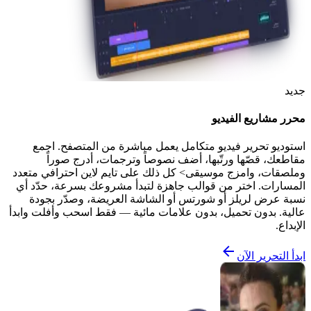
جديد
محرر مشاريع الفيديو
استوديو تحرير فيديو متكامل يعمل مباشرة من المتصفح. اجمع
مقاطعك، قصّها ورتّبها، أضف نصوصاً وترجمات، أدرج صوراً
وملصقات، وامزج موسيقى> كل ذلك على تايم لاين احترافي متعدد
المسارات. اختر من قوالب جاهزة لتبدأ مشروعك بسرعة، حدّد أي
نسبة عرض لريلز أو شورتس أو الشاشة العريضة، وصدّر بجودة
عالية. بدون تحميل، بدون علامات مائية — فقط اسحب وأفلت وابدأ
الإبداع.
ابدأ التحرير الآن