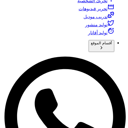
تحريك الشخصية
تحرير فيديوهات
تدريب موديل
توليد منشور
توليد أفاتار
أقسام الموقع