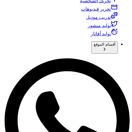
تحريك الشخصية
تحرير فيديوهات
تدريب موديل
توليد منشور
توليد أفاتار
أقسام الموقع