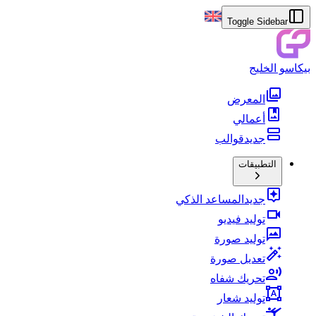
Toggle Sidebar
بيكاسو الخليج
المعرض
أعمالي
جديد
قوالب
التطبيقات
جديد
المساعد الذكي
توليد فيديو
توليد صورة
تعديل صورة
تحريك شفاه
توليد شعار