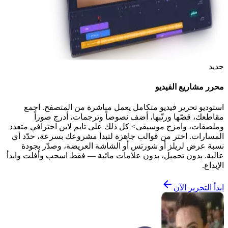
جديد
محرر مشاريع الفيديو
استوديو تحرير فيديو متكامل يعمل مباشرة من المتصفح. اجمع
مقاطعك، قصّها ورتّبها، أضف نصوصاً وترجمات، أدرج صوراً
وملصقات، وامزج موسيقى> كل ذلك على تايم لاين احترافي متعدد
المسارات. اختر من قوالب جاهزة لتبدأ مشروعك بسرعة، حدّد أي
نسبة عرض لريلز أو شورتس أو الشاشة العريضة، وصدّر بجودة
عالية. بدون تحميل، بدون علامات مائية — فقط اسحب وأفلت وابدأ
الإبداع.
ابدأ التحرير الآن