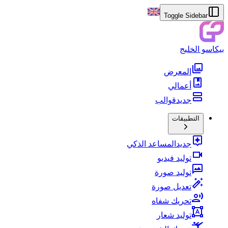
Toggle Sidebar
بيكاسو الخليج
المعرض
أعمالي
جديد
قوالب
التطبيقات
جديد
المساعد الذكي
توليد فيديو
توليد صورة
تعديل صورة
تحريك شفاه
توليد شعار