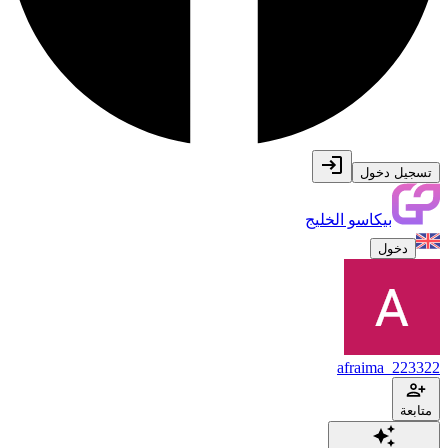
تسجيل دخول
بيكاسو الخليج
دخول
afraima_223322
متابعة