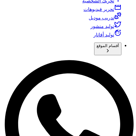
تحريك الشخصية
تحرير فيديوهات
تدريب موديل
توليد منشور
توليد أفاتار
أقسام الموقع