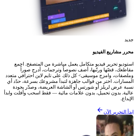
جديد
محرر مشاريع الفيديو
استوديو تحرير فيديو متكامل يعمل مباشرة من المتصفح. اجمع
مقاطعك، قصّها ورتّبها، أضف نصوصاً وترجمات، أدرج صوراً
وملصقات، وامزج موسيقى> كل ذلك على تايم لاين احترافي متعدد
المسارات. اختر من قوالب جاهزة لتبدأ مشروعك بسرعة، حدّد أي
نسبة عرض لريلز أو شورتس أو الشاشة العريضة، وصدّر بجودة
عالية. بدون تحميل، بدون علامات مائية — فقط اسحب وأفلت وابدأ
الإبداع.
ابدأ التحرير الآن