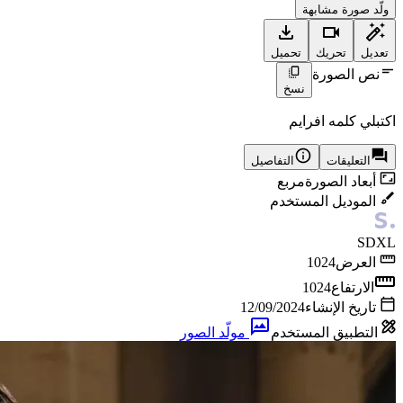
ولّد صورة مشابهة
تعديل
تحريك
تحميل
نص الصورة
نسخ
اكتبلي كلمه افرايم
التعليقات
التفاصيل
أبعاد الصورة
مربع
الموديل المستخدم
SDXL
العرض
1024
الارتفاع
1024
تاريخ الإنشاء
12/09/2024
التطبيق المستخدم
مولّد الصور