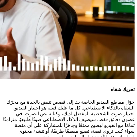
تحريك شفاه
حوّل مقاطع الفيديو الخاصة بك إلى قصص تنبض بالحياة مع محرّك
الشفاه بالذكاء الاصطناعي. كل ما عليك فعله هو اختيار الفيديو،
اختيار صوت الشخصية المفضل لديك، وكتابة نص الصوت. في
غضون دقائق فقط، سيضيف الذكاء الاصطناعي صوتًا طبيعيًا متزامنًا
تمامًا مع الفيديو ليصبح ممتعًا وجاهزًا للمشاركة على أي منصة.
سواء كنت تروي قصة، تصنع مقطعًا طريفًا، أو تنشئ محتوى
لمتابعيك، هذه الأداة تجعل العملية سهلة وممتعة.