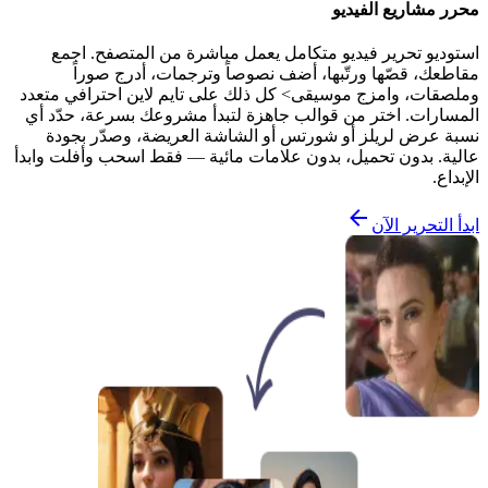
محرر مشاريع الفيديو
استوديو تحرير فيديو متكامل يعمل مباشرة من المتصفح. اجمع
مقاطعك، قصّها ورتّبها، أضف نصوصاً وترجمات، أدرج صوراً
وملصقات، وامزج موسيقى> كل ذلك على تايم لاين احترافي متعدد
المسارات. اختر من قوالب جاهزة لتبدأ مشروعك بسرعة، حدّد أي
نسبة عرض لريلز أو شورتس أو الشاشة العريضة، وصدّر بجودة
عالية. بدون تحميل، بدون علامات مائية — فقط اسحب وأفلت وابدأ
الإبداع.
ابدأ التحرير الآن