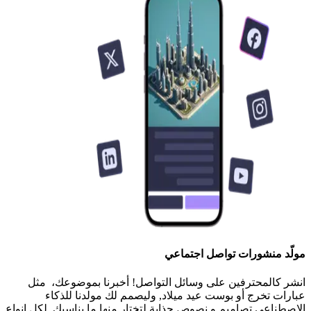
مولّد منشورات تواصل اجتماعي
انشر كالمحترفين على وسائل التواصل! أخبرنا بموضوعك، مثل
عبارات تخرج أو بوست عيد ميلاد, وليصمم لك مولدنا للذكاء
الاصطناعي تصاميم و نصوص جذابة لتختار منها ما يناسبك. لكل انواع