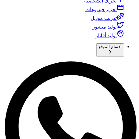
تحريك الشخصية
تحرير فيديوهات
تدريب موديل
توليد منشور
توليد أفاتار
أقسام الموقع