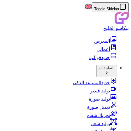
Toggle Sidebar
بيكاسو الخليج
المعرض
أعمالي
جديد
قوالب
التطبيقات
جديد
المساعد الذكي
توليد فيديو
توليد صورة
تعديل صورة
تحريك شفاه
توليد شعار