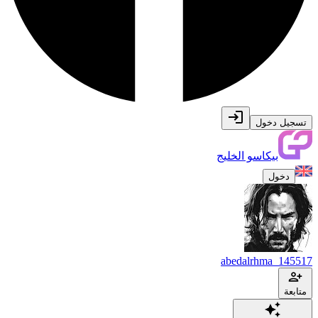
تسجيل دخول
بيكاسو الخليج
دخول
abedalrhma_145517
متابعة