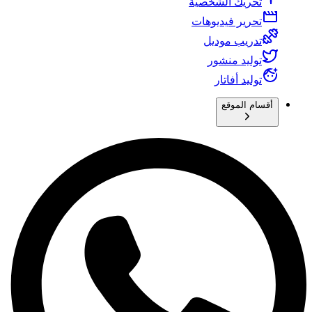
تحريك الشخصية
تحرير فيديوهات
تدريب موديل
توليد منشور
توليد أفاتار
أقسام الموقع