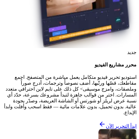
جديد
محرر مشاريع الفيديو
استوديو تحرير فيديو متكامل يعمل مباشرة من المتصفح. اجمع
مقاطعك، قصّها ورتّبها، أضف نصوصاً وترجمات، أدرج صوراً
وملصقات، وامزج موسيقى> كل ذلك على تايم لاين احترافي متعدد
المسارات. اختر من قوالب جاهزة لتبدأ مشروعك بسرعة، حدّد أي
نسبة عرض لريلز أو شورتس أو الشاشة العريضة، وصدّر بجودة
عالية. بدون تحميل، بدون علامات مائية — فقط اسحب وأفلت وابدأ
الإبداع.
ابدأ التحرير الآن