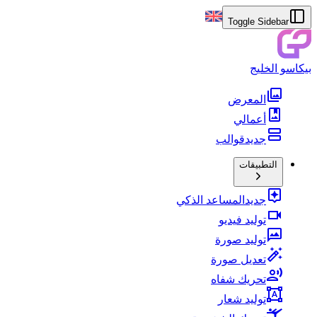
Toggle Sidebar
بيكاسو الخليج
المعرض
أعمالي
جديد
قوالب
التطبيقات
جديد
المساعد الذكي
توليد فيديو
توليد صورة
تعديل صورة
تحريك شفاه
توليد شعار