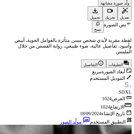
ولّد صورة مشابهة
تعديل
تحريك
تحميل
نص الصورة
نسخ
لقطة مقربة لأيدي شخص مسن متأثرة بالعوامل الجوية، أبيض
وأسود، تفاصيل عالية، ضوء طبيعي، رواية القصص من خلال
الملمس
التعليقات
التفاصيل
أبعاد الصورة
مربع
الموديل المستخدم
SDXL
العرض
1024
الارتفاع
1024
تاريخ الإنشاء
18/09/2024
التطبيق المستخدم
مولّد الصور