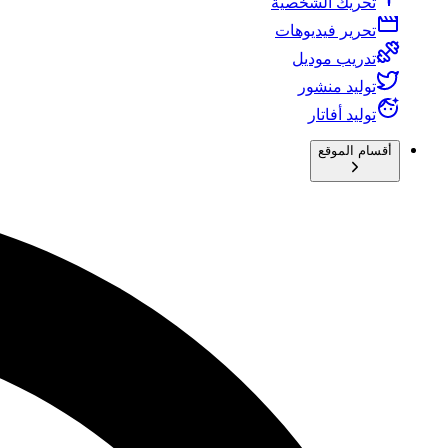
تحريك الشخصية
تحرير فيديوهات
تدريب موديل
توليد منشور
توليد أفاتار
أقسام الموقع