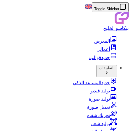
Toggle Sidebar
بيكاسو الخليج
المعرض
أعمالي
جديد
قوالب
التطبيقات
جديد
المساعد الذكي
توليد فيديو
توليد صورة
تعديل صورة
تحريك شفاه
توليد شعار