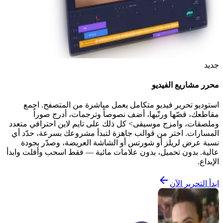
جديد
محرر مشاريع الفيديو
استوديو تحرير فيديو متكامل يعمل مباشرة من المتصفح. اجمع
مقاطعك، قصّها ورتّبها، أضف نصوصاً وترجمات، أدرج صوراً
وملصقات، وامزج موسيقى> كل ذلك على تايم لاين احترافي متعدد
المسارات. اختر من قوالب جاهزة لتبدأ مشروعك بسرعة، حدّد أي
نسبة عرض لريلز أو شورتس أو الشاشة العريضة، وصدّر بجودة
عالية. بدون تحميل، بدون علامات مائية — فقط اسحب وأفلت وابدأ
الإبداع.
ابدأ التحرير الآن