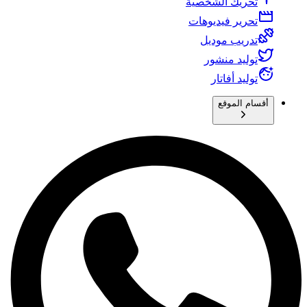
تحريك الشخصية
تحرير فيديوهات
تدريب موديل
توليد منشور
توليد أفاتار
أقسام الموقع