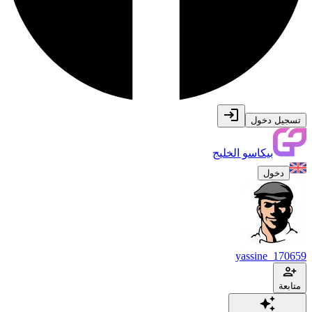
تسجيل دخول
بيكاسو الخليج
دخول
yassine_170659
متابعة