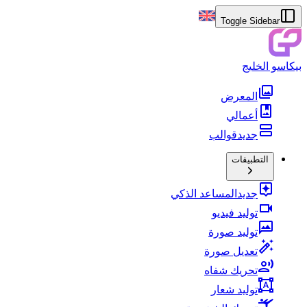
Toggle Sidebar
بيكاسو الخليج
المعرض
أعمالي
جديد
قوالب
التطبيقات
جديد
المساعد الذكي
توليد فيديو
توليد صورة
تعديل صورة
تحريك شفاه
توليد شعار