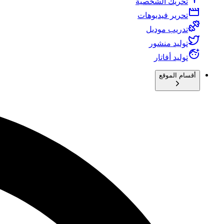
تحريك الشخصية
تحرير فيديوهات
تدريب موديل
توليد منشور
توليد أفاتار
أقسام الموقع