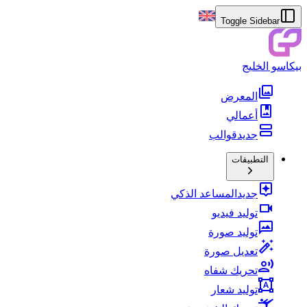
Toggle Sidebar
بيكاسو الخليج
المعرض
أعمالي
جديد
قوالب
التطبيقات
جديد
المساعد الذكي
توليد فيديو
توليد صورة
تعديل صورة
تحريك شفاه
توليد شعار