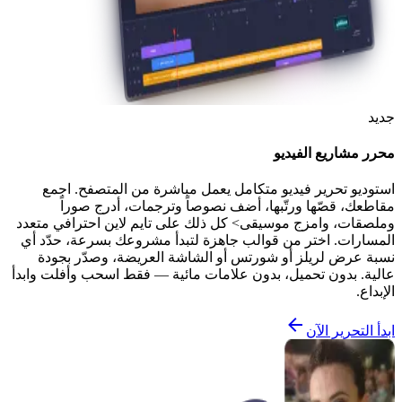
جديد
محرر مشاريع الفيديو
استوديو تحرير فيديو متكامل يعمل مباشرة من المتصفح. اجمع
مقاطعك، قصّها ورتّبها، أضف نصوصاً وترجمات، أدرج صوراً
وملصقات، وامزج موسيقى> كل ذلك على تايم لاين احترافي متعدد
المسارات. اختر من قوالب جاهزة لتبدأ مشروعك بسرعة، حدّد أي
نسبة عرض لريلز أو شورتس أو الشاشة العريضة، وصدّر بجودة
عالية. بدون تحميل، بدون علامات مائية — فقط اسحب وأفلت وابدأ
الإبداع.
ابدأ التحرير الآن