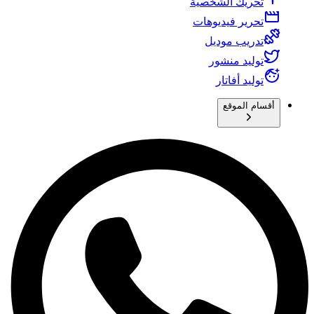
تحريك الشخصية
تحرير فيديوهات
تدريب موديل
توليد منشور
توليد أفاتار
أقسام الموقع