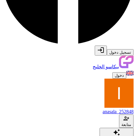
تسجيل دخول
بيكاسو الخليج
دخول
anasala_252848
متابعة