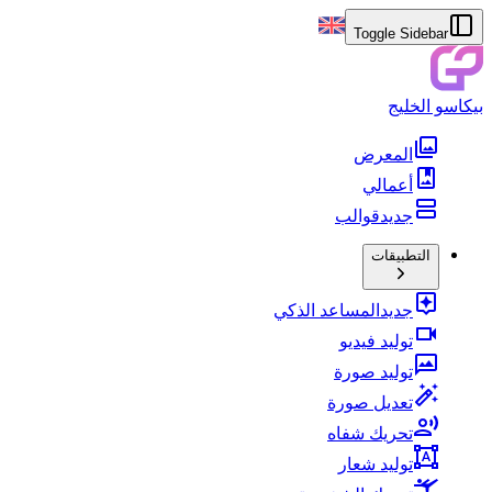
Toggle Sidebar
بيكاسو الخليج
المعرض
أعمالي
جديد
قوالب
التطبيقات
جديد
المساعد الذكي
توليد فيديو
توليد صورة
تعديل صورة
تحريك شفاه
توليد شعار