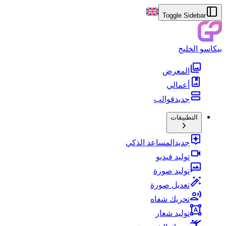
Toggle Sidebar
بيكاسو الخليج
المعرض
أعمالي
جديد
قوالب
التطبيقات
جديد
المساعد الذكي
توليد فيديو
توليد صورة
تعديل صورة
تحريك شفاه
توليد شعار