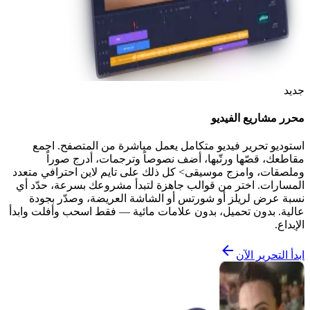
جديد
محرر مشاريع الفيديو
استوديو تحرير فيديو متكامل يعمل مباشرة من المتصفح. اجمع
مقاطعك، قصّها ورتّبها، أضف نصوصاً وترجمات، أدرج صوراً
وملصقات، وامزج موسيقى> كل ذلك على تايم لاين احترافي متعدد
المسارات. اختر من قوالب جاهزة لتبدأ مشروعك بسرعة، حدّد أي
نسبة عرض لريلز أو شورتس أو الشاشة العريضة، وصدّر بجودة
عالية. بدون تحميل، بدون علامات مائية — فقط اسحب وأفلت وابدأ
الإبداع.
ابدأ التحرير الآن