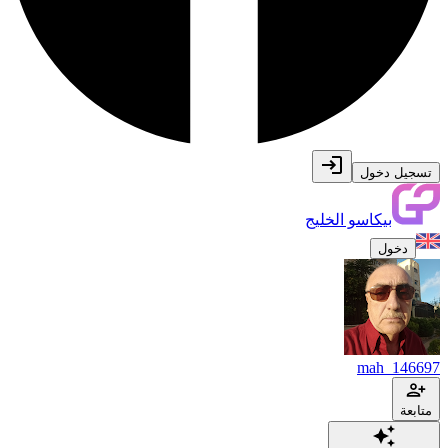
تسجيل دخول
بيكاسو الخليج
دخول
mah_146697
متابعة