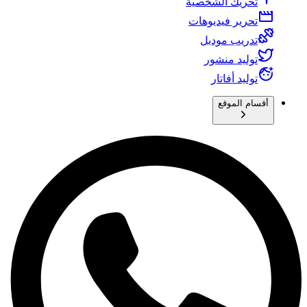
تحريك الشخصية
تحرير فيديوهات
تدريب موديل
توليد منشور
توليد أفاتار
أقسام الموقع