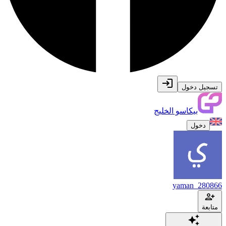
تسجيل دخول
بيكاسو الخليج
دخول
yaman_280866
متابعة