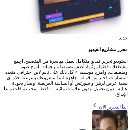
جديد
محرر مشاريع الفيديو
استوديو تحرير فيديو متكامل يعمل مباشرة من المتصفح. اجمع
مقاطعك، قصّها ورتّبها، أضف نصوصاً وترجمات، أدرج صوراً
وملصقات، وامزج موسيقى> كل ذلك على تايم لاين احترافي متعدد
المسارات. اختر من قوالب جاهزة لتبدأ مشروعك بسرعة، حدّد أي
نسبة عرض لريلز أو شورتس أو الشاشة العريضة، وصدّر بجودة
عالية. بدون تحميل، بدون علامات مائية — فقط اسحب وأفلت وابدأ
الإبداع.
ابدأ التحرير الآن