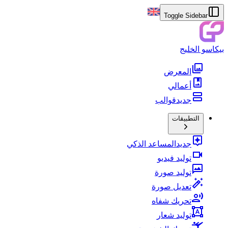
Toggle Sidebar
بيكاسو الخليج
المعرض
أعمالي
جديد
قوالب
التطبيقات
جديد
المساعد الذكي
توليد فيديو
توليد صورة
تعديل صورة
تحريك شفاه
توليد شعار