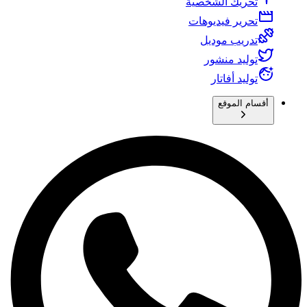
تحريك الشخصية
تحرير فيديوهات
تدريب موديل
توليد منشور
توليد أفاتار
أقسام الموقع