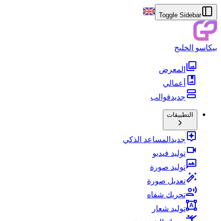
Toggle Sidebar
بيكاسو الخليج
المعرض
أعمالي
جديد
قوالب
التطبيقات
جديد
المساعد الذكي
توليد فيديو
توليد صورة
تعديل صورة
تحريك شفاه
توليد شعار