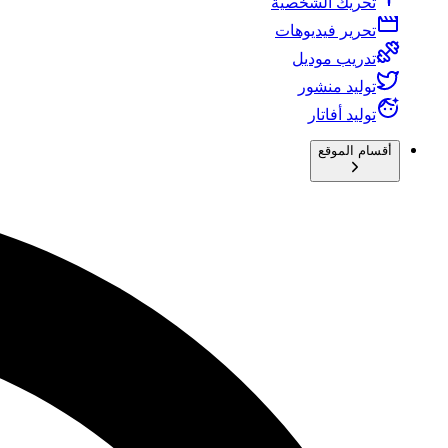
تحريك الشخصية
تحرير فيديوهات
تدريب موديل
توليد منشور
توليد أفاتار
أقسام الموقع