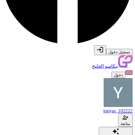
تسجيل دخول
بيكاسو الخليج
دخول
touyas_102222
متابعة