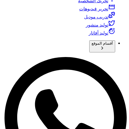
تحريك الشخصية
تحرير فيديوهات
تدريب موديل
توليد منشور
توليد أفاتار
أقسام الموقع