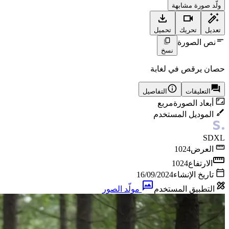
ولّد صورة مشابهة
تعديل
تحريك
تحميل
نص الصورة
نسخ
حصان يرقص في لغابة
التعليقات
التفاصيل
أبعاد الصورة
مربع
الموديل المستخدم
SDXL
العرض
1024
الارتفاع
1024
تاريخ الإنشاء
16/09/2024
التطبيق المستخدم
مولّد الصور