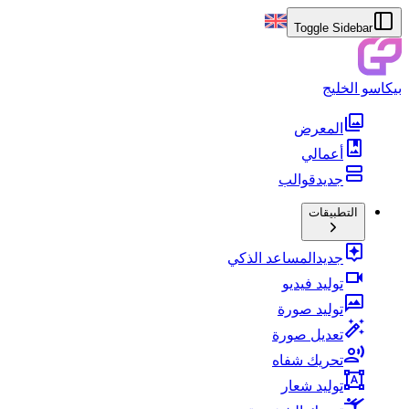
Toggle Sidebar
بيكاسو الخليج
المعرض
أعمالي
جديد
قوالب
التطبيقات
جديد
المساعد الذكي
توليد فيديو
توليد صورة
تعديل صورة
تحريك شفاه
توليد شعار