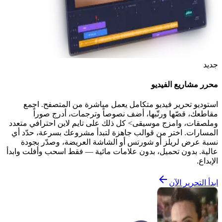
جديد
محرر مشاريع الفيديو
استوديو تحرير فيديو متكامل يعمل مباشرة من المتصفح. اجمع
مقاطعك، قصّها ورتّبها، أضف نصوصاً وترجمات، أدرج صوراً
وملصقات، وامزج موسيقى> كل ذلك على تايم لاين احترافي متعدد
المسارات. اختر من قوالب جاهزة لتبدأ مشروعك بسرعة، حدّد أي
نسبة عرض لريلز أو شورتس أو الشاشة العريضة، وصدّر بجودة
عالية. بدون تحميل، بدون علامات مائية — فقط اسحب وأفلت وابدأ
الإبداع.
ابدأ التحرير الآن