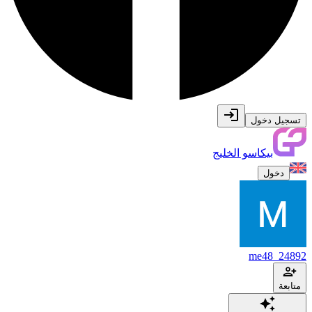
تسجيل دخول
بيكاسو الخليج
دخول
me48_24892
متابعة