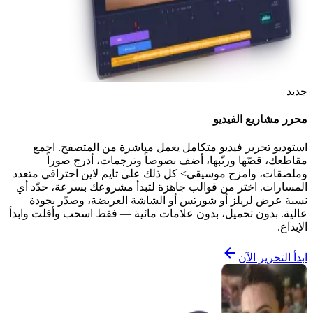
جديد
محرر مشاريع الفيديو
استوديو تحرير فيديو متكامل يعمل مباشرة من المتصفح. اجمع
مقاطعك، قصّها ورتّبها، أضف نصوصاً وترجمات، أدرج صوراً
وملصقات، وامزج موسيقى> كل ذلك على تايم لاين احترافي متعدد
المسارات. اختر من قوالب جاهزة لتبدأ مشروعك بسرعة، حدّد أي
نسبة عرض لريلز أو شورتس أو الشاشة العريضة، وصدّر بجودة
عالية. بدون تحميل، بدون علامات مائية — فقط اسحب وأفلت وابدأ
الإبداع.
ابدأ التحرير الآن