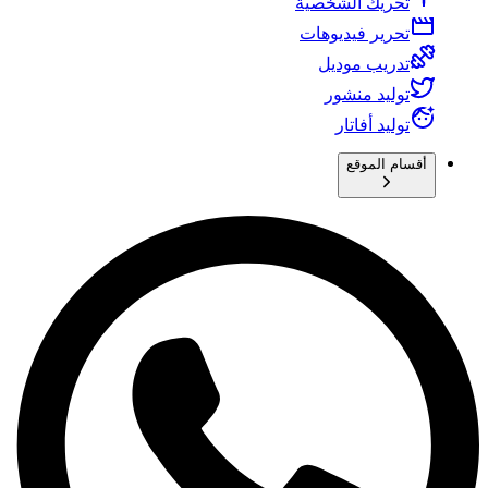
تحريك الشخصية
تحرير فيديوهات
تدريب موديل
توليد منشور
توليد أفاتار
أقسام الموقع