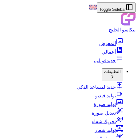
Toggle Sidebar
بيكاسو الخليج
المعرض
أعمالي
جديد
قوالب
التطبيقات
جديد
المساعد الذكي
توليد فيديو
توليد صورة
تعديل صورة
تحريك شفاه
توليد شعار