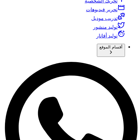
تحريك الشخصية
تحرير فيديوهات
تدريب موديل
توليد منشور
توليد أفاتار
أقسام الموقع