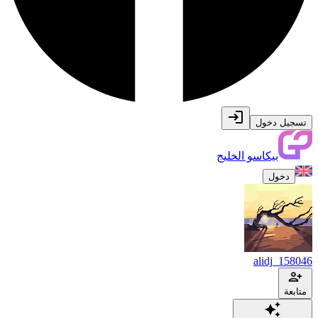
تسجيل دخول
بيكاسو الخليج
دخول
alidj_158046
متابعة