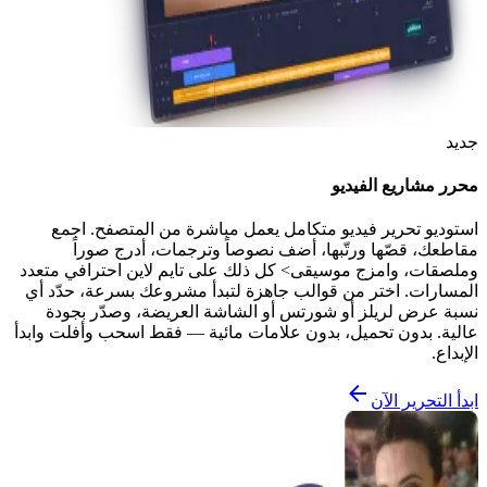
جديد
محرر مشاريع الفيديو
استوديو تحرير فيديو متكامل يعمل مباشرة من المتصفح. اجمع
مقاطعك، قصّها ورتّبها، أضف نصوصاً وترجمات، أدرج صوراً
وملصقات، وامزج موسيقى> كل ذلك على تايم لاين احترافي متعدد
المسارات. اختر من قوالب جاهزة لتبدأ مشروعك بسرعة، حدّد أي
نسبة عرض لريلز أو شورتس أو الشاشة العريضة، وصدّر بجودة
عالية. بدون تحميل، بدون علامات مائية — فقط اسحب وأفلت وابدأ
الإبداع.
ابدأ التحرير الآن