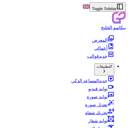
Toggle Sidebar
بيكاسو الخليج
المعرض
أعمالي
جديد
قوالب
التطبيقات
جديد
المساعد الذكي
توليد فيديو
توليد صورة
تعديل صورة
تحريك شفاه
توليد شعار