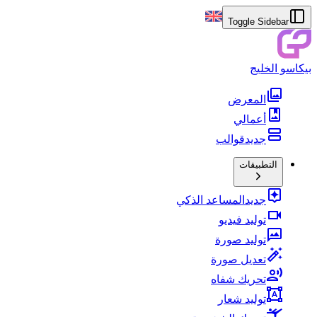
Toggle Sidebar
بيكاسو الخليج
المعرض
أعمالي
جديد
قوالب
التطبيقات
جديد
المساعد الذكي
توليد فيديو
توليد صورة
تعديل صورة
تحريك شفاه
توليد شعار