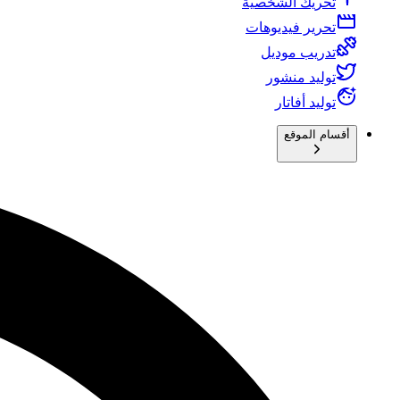
تحريك الشخصية
تحرير فيديوهات
تدريب موديل
توليد منشور
توليد أفاتار
أقسام الموقع