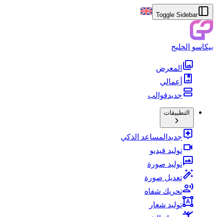
Toggle Sidebar
بيكاسو الخليج
المعرض
أعمالي
جديد
قوالب
التطبيقات
جديد
المساعد الذكي
توليد فيديو
توليد صورة
تعديل صورة
تحريك شفاه
توليد شعار