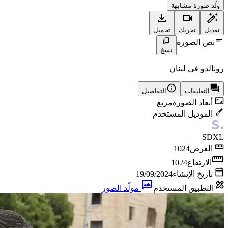
ولّد صورة مشابهة
تعديل
تحريك
تحميل
نص الصورة
نسخ
رونالدو في لبنان
التعليقات
التفاصيل
أبعاد الصورة
مربع
الموديل المستخدم
SDXL
العرض
1024
الارتفاع
1024
تاريخ الإنشاء
19/09/2024
التطبيق المستخدم
مولّد الصور