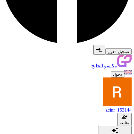
تسجيل دخول
بيكاسو الخليج
دخول
zeinr_153144
متابعة