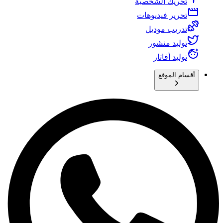
تحريك الشخصية
تحرير فيديوهات
تدريب موديل
توليد منشور
توليد أفاتار
أقسام الموقع