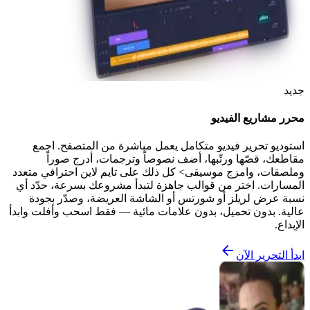
جديد
محرر مشاريع الفيديو
استوديو تحرير فيديو متكامل يعمل مباشرة من المتصفح. اجمع
مقاطعك، قصّها ورتّبها، أضف نصوصاً وترجمات، أدرج صوراً
وملصقات، وامزج موسيقى> كل ذلك على تايم لاين احترافي متعدد
المسارات. اختر من قوالب جاهزة لتبدأ مشروعك بسرعة، حدّد أي
نسبة عرض لريلز أو شورتس أو الشاشة العريضة، وصدّر بجودة
عالية. بدون تحميل، بدون علامات مائية — فقط اسحب وأفلت وابدأ
الإبداع.
ابدأ التحرير الآن