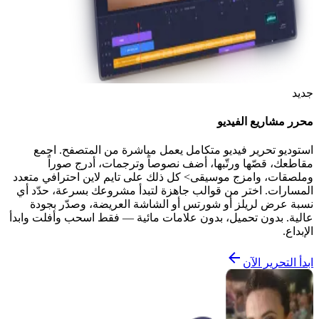
جديد
محرر مشاريع الفيديو
استوديو تحرير فيديو متكامل يعمل مباشرة من المتصفح. اجمع
مقاطعك، قصّها ورتّبها، أضف نصوصاً وترجمات، أدرج صوراً
وملصقات، وامزج موسيقى> كل ذلك على تايم لاين احترافي متعدد
المسارات. اختر من قوالب جاهزة لتبدأ مشروعك بسرعة، حدّد أي
نسبة عرض لريلز أو شورتس أو الشاشة العريضة، وصدّر بجودة
عالية. بدون تحميل، بدون علامات مائية — فقط اسحب وأفلت وابدأ
الإبداع.
ابدأ التحرير الآن