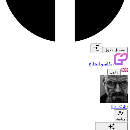
تسجيل دخول
بيكاسو الخليج
دخول
ibr_8140
متابعة