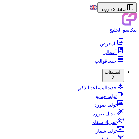
Toggle Sidebar
بيكاسو الخليج
المعرض
أعمالي
جديد
قوالب
التطبيقات
جديد
المساعد الذكي
توليد فيديو
توليد صورة
تعديل صورة
تحريك شفاه
توليد شعار