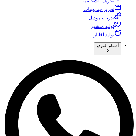
تحريك الشخصية
تحرير فيديوهات
تدريب موديل
توليد منشور
توليد أفاتار
أقسام الموقع