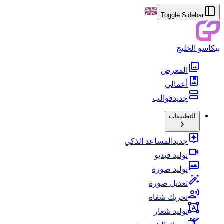
Toggle Sidebar
بيكاسو الخليج
المعرض
أعمالي
جديد
قوالب
التطبيقات
جديد
المساعد الذكي
توليد فيديو
توليد صورة
تعديل صورة
تحريك شفاه
توليد شعار