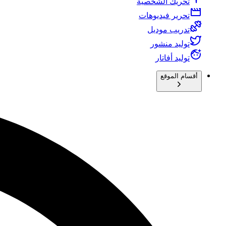
تحريك الشخصية
تحرير فيديوهات
تدريب موديل
توليد منشور
توليد أفاتار
أقسام الموقع