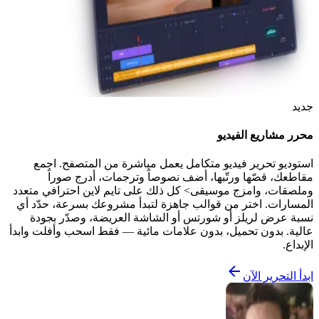
جديد
محرر مشاريع الفيديو
استوديو تحرير فيديو متكامل يعمل مباشرة من المتصفح. اجمع
مقاطعك، قصّها ورتّبها، أضف نصوصاً وترجمات، أدرج صوراً
وملصقات، وامزج موسيقى> كل ذلك على تايم لاين احترافي متعدد
المسارات. اختر من قوالب جاهزة لتبدأ مشروعك بسرعة، حدّد أي
نسبة عرض لريلز أو شورتس أو الشاشة العريضة، وصدّر بجودة
عالية. بدون تحميل، بدون علامات مائية — فقط اسحب وأفلت وابدأ
الإبداع.
ابدأ التحرير الآن