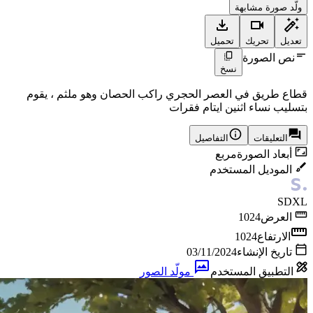
ولّد صورة مشابهة
تعديل
تحريك
تحميل
نص الصورة
نسخ
قطاع طريق في العصر الحجري راكب الحصان وهو ملثم ، يقوم
بتسليب نساء اثنين ايتام فقرات
التعليقات
التفاصيل
أبعاد الصورة
مربع
الموديل المستخدم
SDXL
العرض
1024
الارتفاع
1024
تاريخ الإنشاء
03/11/2024
التطبيق المستخدم
مولّد الصور