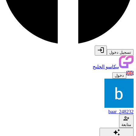
تسجيل دخول
بيكاسو الخليج
دخول
baar_248232
متابعة