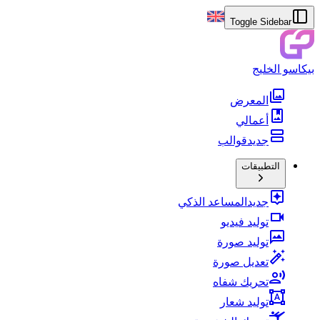
Toggle Sidebar
بيكاسو الخليج
المعرض
أعمالي
جديد
قوالب
التطبيقات
جديد
المساعد الذكي
توليد فيديو
توليد صورة
تعديل صورة
تحريك شفاه
توليد شعار