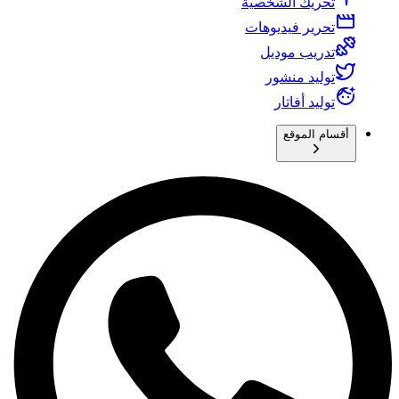
تحريك الشخصية
تحرير فيديوهات
تدريب موديل
توليد منشور
توليد أفاتار
أقسام الموقع